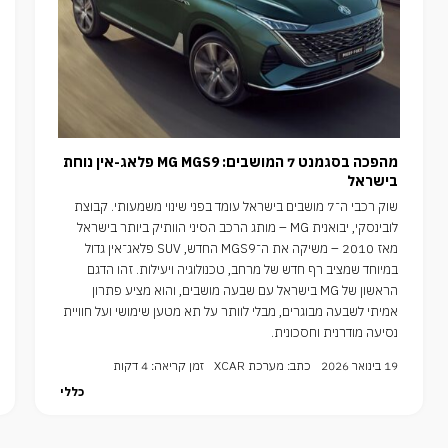
מהפכה בסגמנט 7 המושבים: MG MGS9 פלאג-אין נוחת
בישראל
שוק רכבי ה־7 מושבים בישראל עומד בפני שינוי משמעותי. קבוצת
לובינסקי, יבואנית MG – מותג הרכב הסיני הוותיק ביותר בישראל
מאז 2010 – משיקה את ה־MGS9 החדש, SUV פלאג־אין גדול
במיוחד שמציב רף חדש של מרחב, טכנולוגיה ויעילות. זהו הדגם
הראשון של MG בישראל עם שבעה מושבים, והוא מציע פתרון
אמיתי לשבעה מבוגרים, מבלי לוותר על תא מטען שימושי ועל חוויית
נסיעה מודרנית וחסכונית.
19 בינואר 2026
כתב: מערכת XCAR
זמן קריאה: 4 דקות
כללי