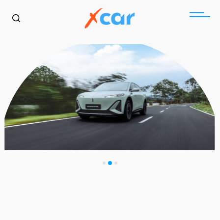
בקרוב בארץ
הונגצ׳י EHS5 בישראל: SUV
כללי
בקרוב בארץ