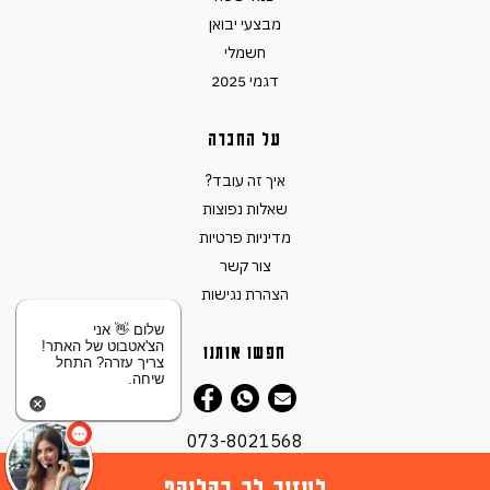
מבצעי יבואן
חשמלי
דגמי 2025
על החברה
איך זה עובד?
שאלות נפוצות
מדיניות פרטיות
צור קשר
הצהרת נגישות
שלום 👋 אני
הצ'אטבוט של האתר!
חפשו אותנו
צריך עזרה? התחל
שיחה.
073-8021568