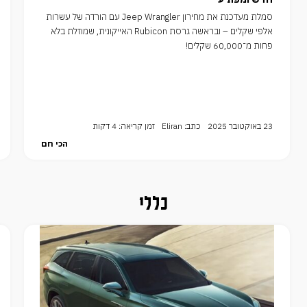
סמלת מעדכנת את מחירון Jeep Wrangler עם הורדה של עשרות
אלפי שקלים – ובראשה גרסת Rubicon האייקונית, שמוזלת בלא
פחות מ־60,000 שקלים!
23 באוקטובר 2025
כתב: Eliran
זמן קריאה: 4 דקות
הכי חם
כללי