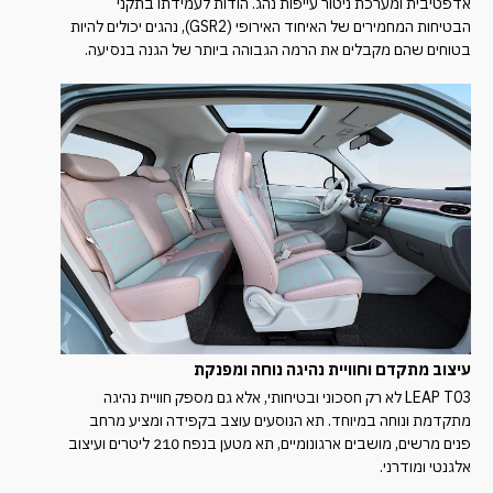
אדפטיבית ומערכת ניטור עייפות נהג. הודות לעמידתו בתקני
הבטיחות המחמירים של האיחוד האירופי (GSR2), נהגים יכולים להיות
בטוחים שהם מקבלים את הרמה הגבוהה ביותר של הגנה בנסיעה.
עיצוב מתקדם וחוויית נהיגה נוחה ומפנקת
LEAP T03 לא רק חסכוני ובטיחותי, אלא גם מספק חוויית נהיגה
מתקדמת ונוחה במיוחד. תא הנוסעים עוצב בקפידה ומציע מרחב
פנים מרשים, מושבים ארגונומיים, תא מטען בנפח 210 ליטרים ועיצוב
אלגנטי ומודרני.