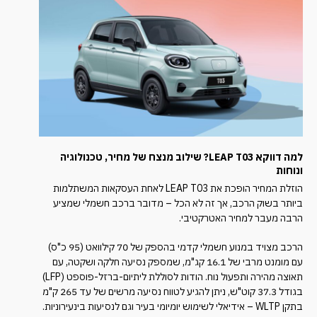
למה דווקא LEAP T03? שילוב מנצח של מחיר, טכנולוגיה
ונוחות
הוזלת המחיר הופכת את LEAP T03 לאחת העסקאות המשתלמות
ביותר בשוק הרכב, אך זה לא הכל – מדובר ברכב חשמלי שמציע
הרבה מעבר למחיר האטרקטיבי.
הרכב מצויד במנוע חשמלי קדמי בהספק של 70 קילוואט (95 כ"ס)
עם מומנט מרבי של 16.1 קג"מ, שמספק נסיעה חלקה ושקטה, עם
תאוצה מהירה ותפעול נוח. הודות לסוללת ליתיום-ברזל-פוספט (LFP)
בגודל 37.3 קוט"ש, ניתן להגיע לטווח נסיעה מרשים של עד 265 ק"מ
בתקן WLTP – אידיאלי לשימוש יומיומי בעיר וגם לנסיעות בינעירוניות.