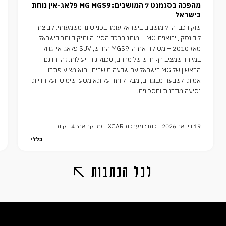
מהפכה בסגמנט 7 המושבים: MG MGS9 פלאג-אין נוחת
בישראל
שוק רכבי ה־7 מושבים בישראל עומד בפני שינוי משמעותי. קבוצת
לובינסקי, יבואנית MG – מותג הרכב הסיני הוותיק ביותר בישראל
מאז 2010 – משיקה את ה־MGS9 החדש, SUV פלאג־אין גדול
במיוחד שמציב רף חדש של מרחב, טכנולוגיה ויעילות. זהו הדגם
הראשון של MG בישראל עם שבעה מושבים, והוא מציע פתרון
אמיתי לשבעה מבוגרים, מבלי לוותר על תא מטען שימושי ועל חוויית
נסיעה מודרנית וחסכונית.
19 בינואר 2026
כתב: מערכת XCAR
זמן קריאה: 4 דקות
כללי
לכל הכתבות