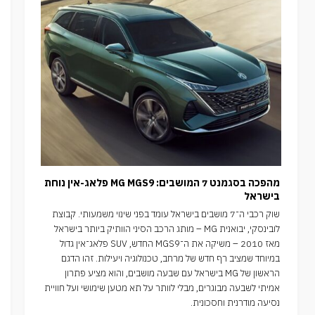
מהפכה בסגמנט 7 המושבים: MG MGS9 פלאג-אין נוחת
בישראל
שוק רכבי ה־7 מושבים בישראל עומד בפני שינוי משמעותי. קבוצת
לובינסקי, יבואנית MG – מותג הרכב הסיני הוותיק ביותר בישראל
מאז 2010 – משיקה את ה־MGS9 החדש, SUV פלאג־אין גדול
במיוחד שמציב רף חדש של מרחב, טכנולוגיה ויעילות. זהו הדגם
הראשון של MG בישראל עם שבעה מושבים, והוא מציע פתרון
אמיתי לשבעה מבוגרים, מבלי לוותר על תא מטען שימושי ועל חוויית
נסיעה מודרנית וחסכונית.