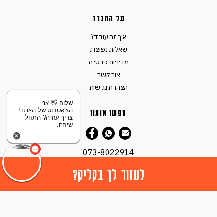
על החברה
איך זה עובד?
שאלות נפוצות
מדיניות פרטיות
צור קשר
הצהרת נגישות
שלום 👋 אני
הצ'אטבוט של האתר!
חפשו אותנו
צריך עזרה? התחל
שיחה.
073-8022914
לעזור לך בקליק?
© כל הזכויות שמורות ל -
2026 XCAR
.