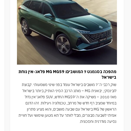
מהפכה בסגמנט 7 המושבים: MG MGS9 פלאג-אין נוחת
בישראל
שוק רכבי ה־7 מושבים בישראל עומד בפני שינוי משמעותי. קבוצת
לובינסקי, יבואנית MG – מותג הרכב הסיני הוותיק ביותר בישראל
מאז 2010 – משיקה את ה־MGS9 החדש, SUV פלאג־אין גדול
במיוחד שמציב רף חדש של מרחב, טכנולוגיה ויעילות. זהו הדגם
הראשון של MG בישראל עם שבעה מושבים, והוא מציע פתרון
אמיתי לשבעה מבוגרים, מבלי לוותר על תא מטען שימושי ועל חוויית
נסיעה מודרנית וחסכונית.