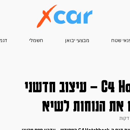
נאי שטח
מבצעי יבואן
חשמלי
דגמי 25
סיטרואן C4 Hatchback MAX – עיצוב חדשני
 את הנוחות לשיא