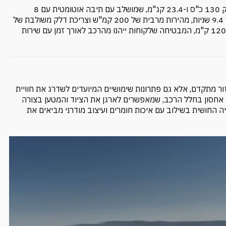
מתחת למכסה, ה-C4 Hatchback מצוידת במנוע 1.2 טורבו המפיק 130 כ"ס ו-23.4 קג"מ, שמושלב עם תיבה אוטומטית עם 8
הילוכים. המדדים המרשימים כוללים תאוצה מ-0 ל-100 קמ"ש תוך 9.4 שניות, מהירות מרבית של 200 קמ"ש וצריכת דלק משולבת של
6.1 ליטר ל-100 ק"מ. כל זאת יחד עם אחריות של 5 שנים או 120,000 ק"מ, המבטיחה שלקוחות ייהנו מהרכב לאורך זמן עם שירות
יפור עיצובי ואבזור מתקדם, אלא גם פתרונות שימושיים המיועדים לשדרג את חוויית
 אחסון בחלל הרכב, שמאפשרים לארגן את הציוד והמטען בצורה
יה החושית בשילוב עם איכות חומרים ועיצוב מודרני מביאים את