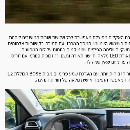
ה במיוחד. בקרת האקלים מפוצלת מאפשרת לכל שלושת שורות המושבים ליהנות
 בשימוש היומיומי. המסך המרכזי עם תמיכה בקישוריות אלחוטית
הירה ליישומים, וממשקי השליטה הפיזיים שממוקמים בנוחות על לוח המחוונים
מספקים את הפתרון המושלם לשימוש תוך כדי נהיגה. נוסף על כך, תאורת LED מלאה, חיישני תאורה וגשם, גג זכוכית פנורמי עם תריס
 פרימיום שאין שניה לה.
רמת הגימור MAX כוללת גם אפשרויות אבזור ייחודיות לרמות הגימור הגבוהות יותר, עם מערכת שמע פרימיום מבית BOSE הכוללת 12
גה המאפשר התאמה אישית מלאה של חוויית הנהיגה.