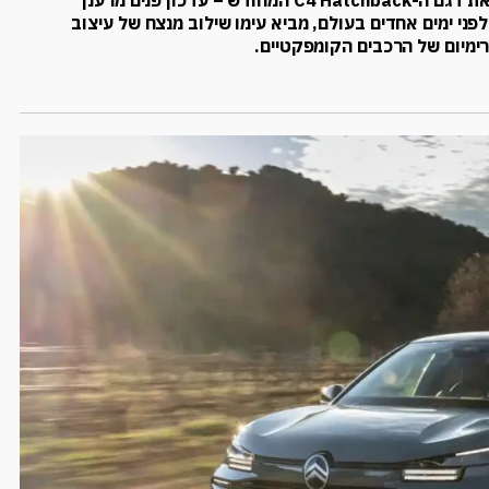
לובינסקי, יבואנית סיטרואן המובילה בישראל, הציגה לאחרונה את דגם ה-C4 Hatchback המחודש – עדכון פנים מרענן
ני ימים אחדים בעולם, מביא עימו שילוב מנצח של עיצוב
ימיום של הרכבים הקומפקטיים.