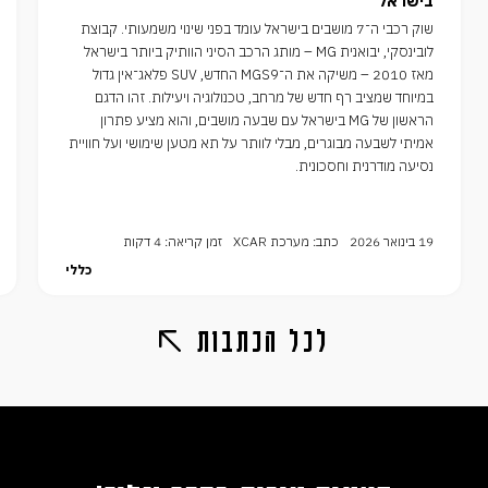
בישראל
שוק רכבי ה־7 מושבים בישראל עומד בפני שינוי משמעותי. קבוצת
לובינסקי, יבואנית MG – מותג הרכב הסיני הוותיק ביותר בישראל
מאז 2010 – משיקה את ה־MGS9 החדש, SUV פלאג־אין גדול
במיוחד שמציב רף חדש של מרחב, טכנולוגיה ויעילות. זהו הדגם
הראשון של MG בישראל עם שבעה מושבים, והוא מציע פתרון
אמיתי לשבעה מבוגרים, מבלי לוותר על תא מטען שימושי ועל חוויית
נסיעה מודרנית וחסכונית.
19 בינואר 2026
כתב: מערכת XCAR
זמן קריאה: 4 דקות
כללי
לכל הכתבות