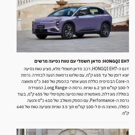
HONGQI EH7: סדאן חשמלי עם טווח נסיעה מרשים
דגם ה-HONGQI EH7, רכב סדאן חשמלי מלא, מציע טווח נסיעה
יוצא דופן של עד 655 ק"מ, עם שלוש גרסאות הנעה לבחירה. גרסת
ה-Core הבסיסית כוללת מנוע אחורי בהספק של 340 כ"ס ותאוצה
ל-100 קמ"ש תוך 6.2 שניות. גרסת ה-Long Range, המצוידת
בסוללה מוגדלת, מאפשרת טווח נסיעה מקסימלי של 655 ק"מ, בעוד
גרסת ה-Performance, עם הספק משולב של 610 כ"ס והנעה
כפולה, מאיצה מ-0 ל-100 קמ"ש תוך 3.5 שניות ומציעה טווח של 640
ק"מ.