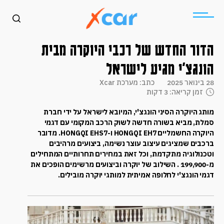
הדור החדש של רכבי היוקרה מבית
הונגצ'י מגיע לישראל
28 בינואר 2025
כתב: מערכת Xcar
זמן קריאה: 3 דקות
מותג היוקרה הסיני הונגצ'י, המיובא לישראל על ידי חברת
סמלת, מביא בשורה חדשה לשוק הרכב המקומי עם דגמי
היוקרה החשמליים HONGQI EH7 ו-HONGQI EHS7. מדובר
ברכבים שמציגים עיצוב עוצר נשימה, ביצועים מרהיבים
וטכנולוגיה מתקדמת, וכל זאת במחירים תחרותיים המתחילים
מ-199,900 ₪. השילוב של יוקרה וביצועים מרשימים הופכים את
דגמי הונגצ'י לחלופה אמיתית למותגי יוקרה מובילים.