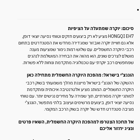
סיכום: יוקרה שמתעלה על הציפיות
HONGQI EH7 מציע לא רק ביצועים חזקים וטווחי נסיעה יוצאי דופן,
אלא גם חוויית יוקרה ואבזור שמגדירה מחדש את הסטנדרטים בתחום
רכבי היוקרה החשמליים. עם שלוש רמות גימור שמציעות מענה
מושלם לצרכים שונים, הוא מהווה את הבחירה המושלמת לנהגים
שמחפשים רכב יוקרתי עם טכנולוגיה מתקדמת ונוחות ללא פשרות.
הונגצ'י בישראל: מהפכת היוקרה החשמלית מתחילה כאן
ההשקה של הונגצ'י בישראל מייצגת מהלך משמעותי בשוק רכבי
היוקרה החשמליים. המותג מציע אלטרנטיבה איכותית ומתקדמת
למותגי יוקרה מסורתיים, תוך שמירה על מחירים נגישים יותר. עם טווחי
נסיעה יוצאי דופן, ביצועים מרשימים ועיצוב בלתי מתפשר, הונגצ'י
מציבה סטנדרט חדש של יוקרה בשוק הרכב המקומי.
אל תחכו! הצטרפו למהפכת היוקרה החשמלית, השאיו פרטים
ונציג יחזור אליכם