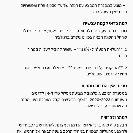
– מוצע במסגרת המבצע עם הנחה של עד 4,000 ש"ח ואפשרויות
טרייד-אין משתלמות.
למה כדאי לקנות עכשיו?
רוכשים במבצע יכולים לבחור ברישוי לשנת 2025, אך יש לשים לב
שהחל מהשנה הבאה צפויים שינויים ברגולציה:
1. **העלאת המע"מ ל-18%** – עשויה להוביל לעלייה במחיר
הרכב.
2. **מס קנייה על רכבים חשמליים** – צפוי להתעדכן ולייקר את
מחירי הדגמים החשמליים.
טרייד-אין והטבות נוספות
במסגרת המבצע, כלמוביל מציעה מסלול טרייד-אין לדגמים
משנתונים 2020-2023. בנוסף, הרוכשים יקבלו מערכת מיגון מתנה,
מה שמוסיף ערך לרכישה.
למהר ולהרוויח
מבצע סוף שנה ביונדאי הוא הזדמנות מצוינת להתחדש ברכב חדש
ולהימנע מהעליות הצפויות במחירי הרכב בשנה הבאה. אל תחמיצו את