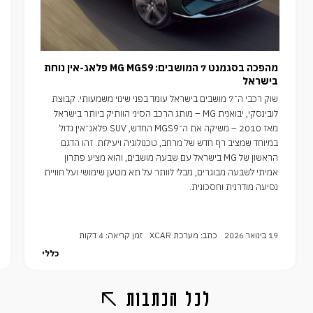
מהפכה בסגמנט 7 המושבים: MG MGS9 פלאג-אין נוחת
בישראל
שוק רכבי ה־7 מושבים בישראל עומד בפני שינוי משמעותי. קבוצת
לובינסקי, יבואנית MG – מותג הרכב הסיני הוותיק ביותר בישראל
מאז 2010 – משיקה את ה־MGS9 החדש, SUV פלאג־אין גדול
במיוחד שמציב רף חדש של מרחב, טכנולוגיה ויעילות. זהו הדגם
הראשון של MG בישראל עם שבעה מושבים, והוא מציע פתרון
אמיתי לשבעה מבוגרים, מבלי לוותר על תא מטען שימושי ועל חוויית
נסיעה מודרנית וחסכונית.
19 בינואר 2026
כתב: מערכת XCAR
זמן קריאה: 4 דקות
כללי
לכל הכתבות