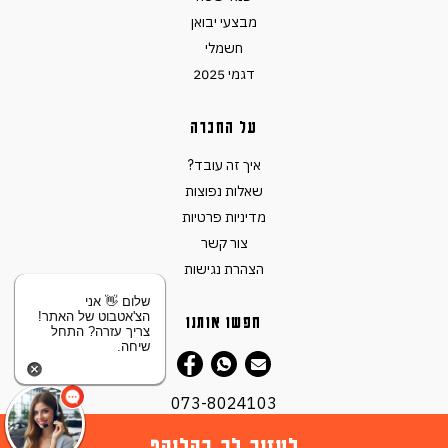
מבצעי יבואן
חשמלי
דגמי 2025
על החברה
איך זה עובד?
שאלות נפוצות
מדיניות פרטיות
צור קשר
הצהרת נגישות
שלום 👋 אני
הצ'אטבוט של האתר!
חפשו אותנו
צריך עזרה? התחל
שיחה.
073-8024103