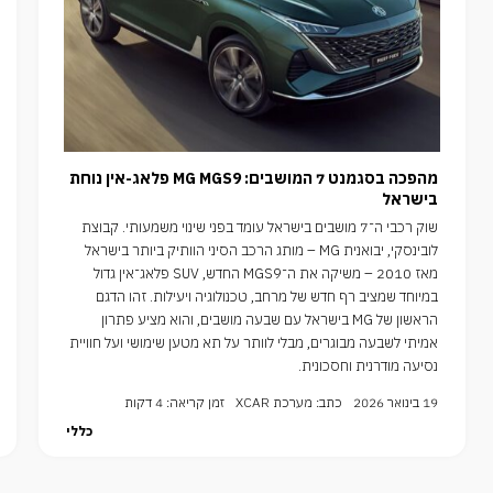
מהפכה בסגמנט 7 המושבים: MG MGS9 פלאג-אין נוחת
בישראל
שוק רכבי ה־7 מושבים בישראל עומד בפני שינוי משמעותי. קבוצת
לובינסקי, יבואנית MG – מותג הרכב הסיני הוותיק ביותר בישראל
מאז 2010 – משיקה את ה־MGS9 החדש, SUV פלאג־אין גדול
במיוחד שמציב רף חדש של מרחב, טכנולוגיה ויעילות. זהו הדגם
הראשון של MG בישראל עם שבעה מושבים, והוא מציע פתרון
אמיתי לשבעה מבוגרים, מבלי לוותר על תא מטען שימושי ועל חוויית
נסיעה מודרנית וחסכונית.
19 בינואר 2026
כתב: מערכת XCAR
זמן קריאה: 4 דקות
כללי