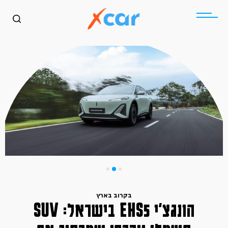
בקרוב בארץ
הונגצ׳י EHS5 בישראל: SUV
כללי
בקרוב בארץ