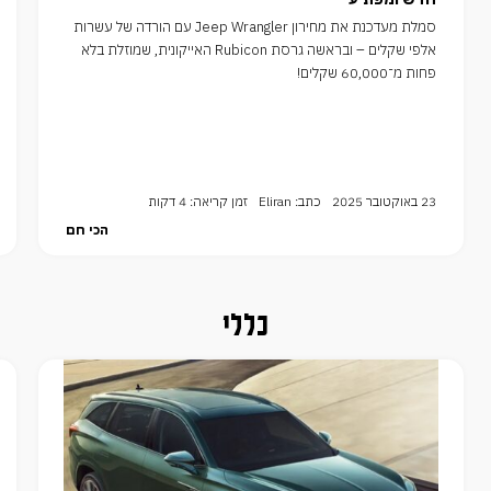
סמלת מעדכנת את מחירון Jeep Wrangler עם הורדה של עשרות
אלפי שקלים – ובראשה גרסת Rubicon האייקונית, שמוזלת בלא
פחות מ־60,000 שקלים!
23 באוקטובר 2025
כתב: Eliran
זמן קריאה: 4 דקות
הכי חם
כללי