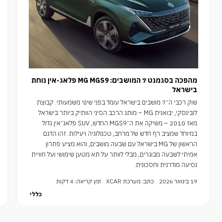
מהפכה בסגמנט 7 המושבים: MG MGS9 פלאג-אין נוחת
בישראל
שוק רכבי ה־7 מושבים בישראל עומד בפני שינוי משמעותי. קבוצת
לובינסקי, יבואנית MG – מותג הרכב הסיני הוותיק ביותר בישראל
מאז 2010 – משיקה את ה־MGS9 החדש, SUV פלאג־אין גדול
במיוחד שמציב רף חדש של מרחב, טכנולוגיה ויעילות. זהו הדגם
הראשון של MG בישראל עם שבעה מושבים, והוא מציע פתרון
אמיתי לשבעה מבוגרים, מבלי לוותר על תא מטען שימושי ועל חוויית
נסיעה מודרנית וחסכונית.
19 בינואר 2026
כתב: מערכת XCAR
זמן קריאה: 4 דקות
כללי