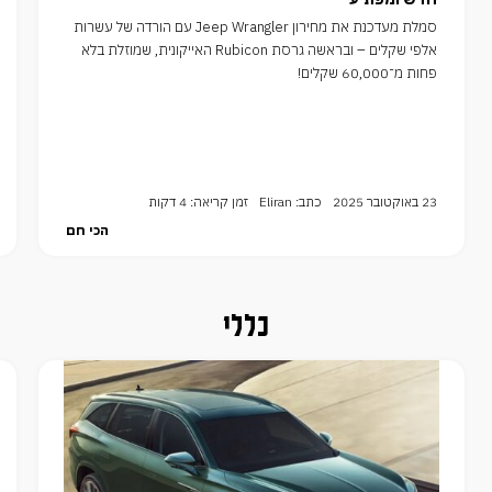
סמלת מעדכנת את מחירון Jeep Wrangler עם הורדה של עשרות
אלפי שקלים – ובראשה גרסת Rubicon האייקונית, שמוזלת בלא
פחות מ־60,000 שקלים!
23 באוקטובר 2025
כתב: Eliran
זמן קריאה: 4 דקות
הכי חם
כללי