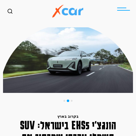
בקרוב בארץ
הונגצ׳י EHS5 בישראל: SUV
כללי
בקרוב בארץ