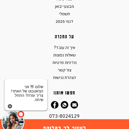
מבצעי יבואן
חשמלי
דגמי 2025
על החברה
איך זה עובד?
שאלות נפוצות
מדיניות פרטיות
צור קשר
הצהרת נגישות
שלום 👋 אני
הצ'אטבוט של האתר!
חפשו אותנו
צריך עזרה? התחל
שיחה.
073-8024129