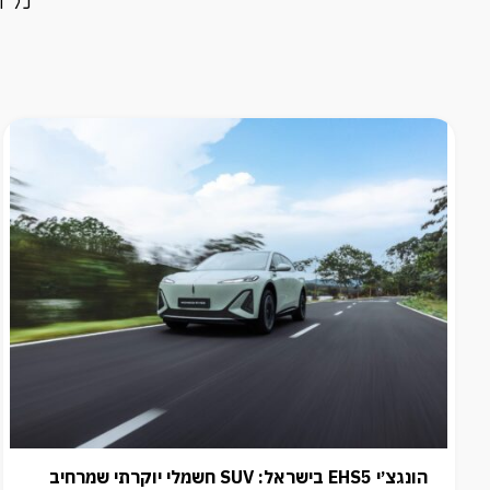
הונגצ׳י EHS5 בישראל: SUV חשמלי יוקרתי שמרחיב