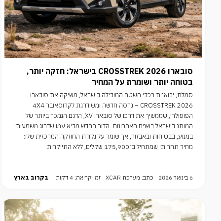
סובארו CROSSTREK 2026 בישראל: חזקה יותר,
בטוחה יותר ושומרת על המחיר
סמלת, יבואנית רכבי השטח המובילה בישראל, משיקה את סובארו
CROSSTREK 2026 – גרסה חדשה ומשודרגת לקרוסאובר 4X4
הפופולרי, שממשיך את דרכו של סובארו XV, הדגם הנמכר ביותר של
המותג בישראל בשנים האחרונות. הדור החדש מביא עמו שדרוג משמעותי
במנוע, בבטיחות ובאבזור, אך שומר על נקודת החוזקה המרכזית שלו:
מחיר תחרותי שמתחיל ב־175,900 שקלים, ללא התייקרות.
6 בינואר 2026
כתב: מערכת XCAR
זמן קריאה: 4 דקות
בקרוב בארץ