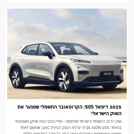
2025 דיפאל S05: הקרוסאובר החשמלי שמנער את
השוק הישראלי
שוק הרכב החשמלי בישראל מתחמם – ואליו נכנס כעת שחקן משמעותי
במיוחד: מותג AION מבית יצרנית הענק הסינית GAC, שנחשב לאחד
ממותגי החשמליות הנמכרים ביותר בסין. ההשקה המקומית כוללת