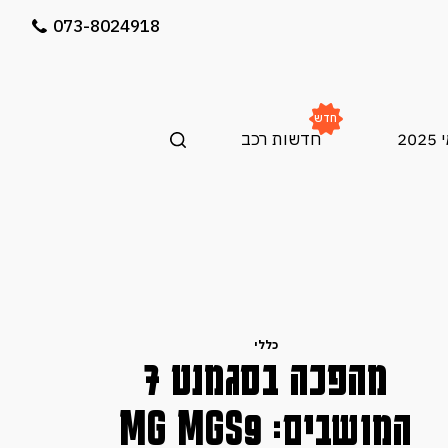
073-8024918
חדש
20
חדשות רכב
בקרוב בארץ
הונגצ׳י EHS5 בישראל:
כללי
בקרוב בארץ
SUV חשמלי יוקרתי