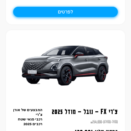
לפרטים
המבצעים של אורן
צ'רי FX – נובל – מודל 2025
צ'רי
רכבי פנאי שטח
מחיר מחירון
154,990
₪
רכבים 2025