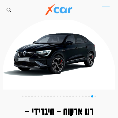
רנו ארקנה – היברידי –