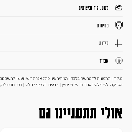
מנוע, גיר וביצועים
בטיחות
מידות
אבזור
ט.ל.ח | התמונות להמחשה בלבד | המחיר אינו כולל אגרת רישוי ועשוי להשתנות במ
אספקה: לפי מלאי | אחריות: על פי יבואן | צבעים: בכפוף למלאי | רכב חדש 0 ק"מ יד 01
אולי תתעניינו גם