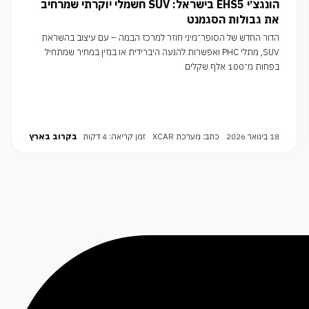
הונגצ׳י EHS5 בישראל: SUV חשמלי יוקרתי שמרחיב
את גבולות הסגמנט
הדור החדש של הסופר־מיני חוזר למרכז הבמה – עם עיצוב בהשראת
SUV, מתלי PHC ואפשרות להנעה היברידית או בנזין במחיר שמתחיל
בפחות מ־100 אלף שקלים
18 בינואר 2026
כתב: מערכת XCAR
זמן קריאה: 4 דקות
בקרוב בארץ