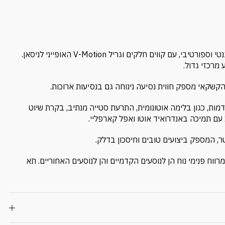
עיצוב מתוחכם: הקשקאי אסנטה 2025 מציג עיצוב חיצוני אלגנטי וספורטיבי, עם קווים חלקים וגריל V-Motion האופייני לניסאן.
מרכזי גדול.
 הקשקאי מספק חווית נסיעה נינוחה גם בנסיעות ארוכות.
ות, כגון בלימה אוטונומית, התרעת סטייה מנתיב, בקרת שיוט
עם תמיכה באנדרואיד אוטו ואפל קארפליי.
ווח פנימי נוח הן לנוסעים הקדמיים והן לנוסעים האחוריים. תא