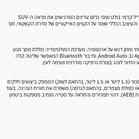
ניסאן קשקאי Acenta – 2025 מציג חזית מעוצבת בקפידה, עם גריל קדמי בולט ופסי כרום עדינים המדגישים את מראה ה-SUV
ת על הכביש, והעיצוב הכללי שומר על הקווים האייקוניים של סדרת הקשקאי, תוך
מושבים בגימור איכותי ומתן דגש על ארגונומיה. מערכת המולטימדיה כוללת מסך מגע
בגודל 8 אינץ' (עשוי להשתנות לפי השוק), תמיכה ב-Apple CarPlay וב-Android Auto, וחיבור Bluetooth המאפשר שליטה קלה
 החיוני לנהג בצורת גרפיקה מודרנית ונעימה לעין.
ניסאן קשקאי Acenta – מודל 2025 מוצע עם מנוע טורבו-בנזין חסכוני (1.3 ליטר או 1.5 ליטר, בהתאם לשוק) המספק ביצועים חלקים
יר ובכבישים בין-עירוניים. תיבת ההילוכים האוטומטית (Xtronic או כפולת מצמדים, בהתאם לגרסה) משפרת את חוויית הנהיגה, בעוד
מערכות בטיחות כגון בקרת שיוט אדפטיבית, בלימת חירום אוטונומית (AEB), זיהוי תמרורים והתראה על סטייה מנתיב מספקות ביטחון