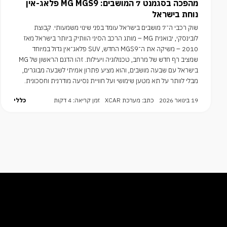
מהפכה בסגמנט 7 המושבים: MG MGS9 פלאג-אין
נוחת בישראל
שוק רכבי ה־7 מושבים בישראל עומד בפני שינוי משמעותי. קבוצת
לובינסקי, יבואנית MG – מותג הרכב הסיני הוותיק ביותר בישראל מאז
2010 – משיקה את ה־MGS9 החדש, SUV פלאג־אין גדול במיוחד
שמציב רף חדש של מרחב, טכנולוגיה ויעילות. זהו הדגם הראשון של MG
בישראל עם שבעה מושבים, והוא מציע פתרון אמיתי לשבעה מבוגרים,
מבלי לוותר על תא מטען שימושי ועל חוויית נסיעה מודרנית וחסכונית.
19 בינואר 2026
כתב: מערכת XCAR
זמן קריאה: 4 דקות
כללי