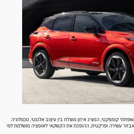
 קשקאי Acenta – מודל 2025 הוא רכב פנאי-שטח (SUV) משפחתי קומפקטי, המציג איזון מוצלח בין עיצוב אלגנטי, טכנולוגיה
חיר. גרסת ה-Acenta מוסיפה חבילת אבזור עשירה ופרקטית, ההופכת את הקשקאי לאופציה מושלמת למי