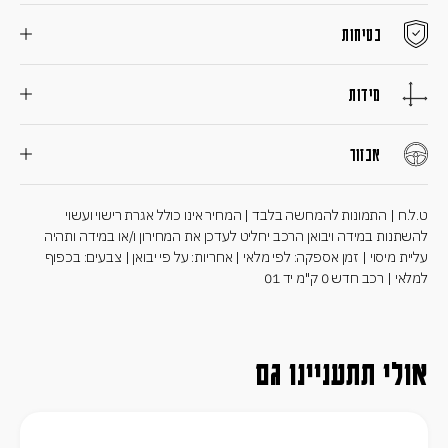
בטיחות
מידות
אבזור
ט.ל.ח | התמונות להמחשה בלבד | המחיר אינו כולל אגרת רישוי ועשוי
להשתנות במידה ויבואן הרכב יחליט לעדכן את המחירון ו/או במידה ותהיה
עליית מיסוי | זמן אספקה: לפי מלאי | אחריות: על פי יבואן | צבעים: בכפוף
למלאי | רכב חדש 0 ק"מ יד 01
אולי תתעניינו גם