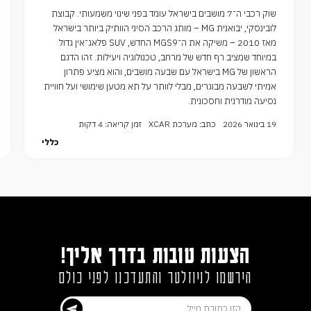
שוק רכבי ה־7 מושבים בישראל עומד בפני שינוי משמעותי. קבוצת
לובינסקי, יבואנית MG – מותג הרכב הסיני הוותיק ביותר בישראל
מאז 2010 – משיקה את ה־MGS9 החדש, SUV פלאג־אין גדול
במיוחד שמציב רף חדש של מרחב, טכנולוגיה ויעילות. זהו הדגם
הראשון של MG בישראל עם שבעה מושבים, והוא מציע פתרון
אמיתי לשבעה מבוגרים, מבלי לוותר על תא מטען שימושי ועל חוויית
נסיעה מודרנית וחסכונית.
19 בינואר 2026
כתב: מערכת XCAR
זמן קריאה: 4 דקות
כללי
הצעות טובות בדרך אליך!
הירשמו לניוזלטר והתעדכנו לפני כולם