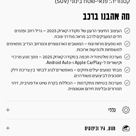
קטגוריה: פנאי-שטח בינוני (SUV)
מה אהבנו ברכב
העיצוב החיצוני הרענן של סקודה קארוק 2025 – גריל רחב ופנסים
חדים המעניקים לרכב מראה מודרני ונוכח.
תא נוסעים מרווח ונוח – המושבים הארגונומיים והמרחב הנדיב מתאימים
למשפחות ולנסיעות ארוכות.
מערכת מולטימדיה חכמה בסקודה קארוק 2025 – מסך מגע מרכזי
וקישוריות ל-Apple CarPlay ו-Android Auto.
מבחר מנועים יעילים וחזקים – מאפשרים לנהג לבחור בין צריכת דלק
חסכונית לביצועים משודרגים.
מערכות בטיחות מתקדמות – הכוללות בקרת שיוט אדפטיבית, זיהוי
תמרורים ובלימת חירום אוטונומית.
כללי
מנוע, גיר וביצועים