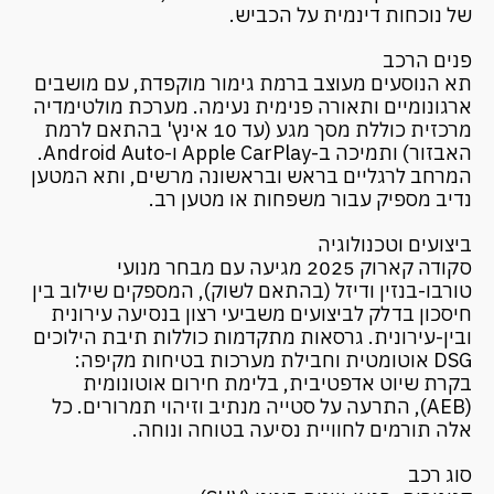
של נוכחות דינמית על הכביש.
פנים הרכב
תא הנוסעים מעוצב ברמת גימור מוקפדת, עם מושבים
ארגונומיים ותאורה פנימית נעימה. מערכת מולטימדיה
מרכזית כוללת מסך מגע (עד 10 אינץ' בהתאם לרמת
האבזור) ותמיכה ב-Apple CarPlay ו-Android Auto.
המרחב לרגליים בראש ובראשונה מרשים, ותא המטען
נדיב מספיק עבור משפחות או מטען רב.
ביצועים וטכנולוגיה
סקודה קארוק 2025 מגיעה עם מבחר מנועי
טורבו-בנזין ודיזל (בהתאם לשוק), המספקים שילוב בין
חיסכון בדלק לביצועים משביעי רצון בנסיעה עירונית
ובין-עירונית. גרסאות מתקדמות כוללות תיבת הילוכים
DSG אוטומטית וחבילת מערכות בטיחות מקיפה:
בקרת שיוט אדפטיבית, בלימת חירום אוטונומית
(AEB), התרעה על סטייה מנתיב וזיהוי תמרורים. כל
אלה תורמים לחוויית נסיעה בטוחה ונוחה.
סוג רכב