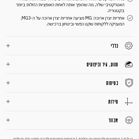
האטרקטיבי שלה, מה שהופך אותה לאחת האופציות הזולות ביותר
בקטגוריה.
אחריות יצרן ארוכה: MG מציעה אחריות יצרן ארוכה על ה-MG3,
המעניקה ללקוחות שקט נפשי וביטחון ברכישה.
כללי
מנוע, גיר וביצועים
בטיחות
מידות
אבזור
ט.ל.ח | התמונות להמחשה בלבד | המחיר מתייחס לרכב חדש 00 בעלים