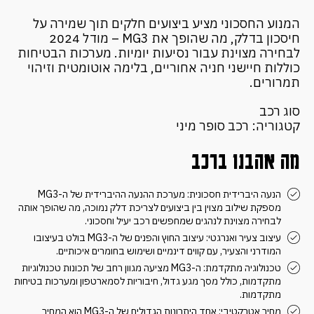
המנוע החסכוני מציע ביצועים חלקים תוך שמירה על
חיסכון בדלק, מה שהופך את MG3 – מודל 2024
לבחירה מצוינת עבור נסיעות יומיות. מערכות הבטיחות
כוללות חיישני חניה אחוריים, בלימה אוטומטית וזיהוי
תמרורים.
סוג רכב
קטגוריה: רכב סופר מיני
מה אהבנו ברכב
הנעה היברידית חסכונית: מערכת ההנעה ההיברידית של ה-MG3
מספקת שילוב מצוין בין ביצועים לצריכת דלק נמוכה, מה שהופך אותה
לבחירה מצוינת לנהגים שמחפשים רכב יעיל וחסכוני.
עיצוב צעיר ואנרגטי: עיצוב החוץ והפנים של ה-MG3 בולט בעיצובו
המודרני והצעיר, עם קווים דינמיים ושימוש בחומרים איכותיים.
טכנולוגיה מתקדמת: ה-MG3 מציעה מגוון רחב של תכונות טכנולוגיות
מתקדמות, כולל מסך מגע גדול, חיבוריות לסמארטפון ומערכות בטיחות
מתקדמות.
מחיר אטרקטיבי: אחד היתרונות הגדולים של ה-MG3 הוא המחיר