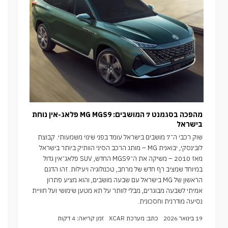
מהפכה בסגמנט 7 המושבים: MG MGS9 פלאג-אין נוחת
בישראל
שוק רכבי ה־7 מושבים בישראל עומד בפני שינוי משמעותי. קבוצת
לובינסקי, יבואנית MG – מותג הרכב הסיני הוותיק ביותר בישראל
מאז 2010 – משיקה את ה־MGS9 החדש, SUV פלאג־אין גדול
במיוחד שמציב רף חדש של מרחב, טכנולוגיה ויעילות. זהו הדגם
הראשון של MG בישראל עם שבעה מושבים, והוא מציע פתרון
אמיתי לשבעה מבוגרים, מבלי לוותר על תא מטען שימושי ועל חוויית
נסיעה מודרנית וחסכונית.
19 בינואר 2026
כתב: מערכת XCAR
זמן קריאה: 4 דקות