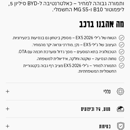
ותמורה גבוהה למחיר – כאלטרנטיבה ל-BYD סיליון 5,
ליפמוטור B10 ו-MG S5 החשמלי.
מה אהבנו ברכב
הטווח של ג'ילי EX5 2026 – מספק ביטחון גם בנסיעות בינעירוניות.
העיצוב של ג'ילי EX5 – נקי, מודרני ונראה יקר מהמחיר.
הטכנולוגיה בתא הנוסעים – מסך גדול ומערכת חכמה עם OTA.
נוחות הנסיעה – שקטה וחלקה, אידיאלית למשפחה.
התמורה למחיר – ג'ילי EX5 2026 מציב רף גבוה בקטגוריית
החשמליות המשפחתיות.
כללי
מנוע, גיר וביצועים
בטיחות