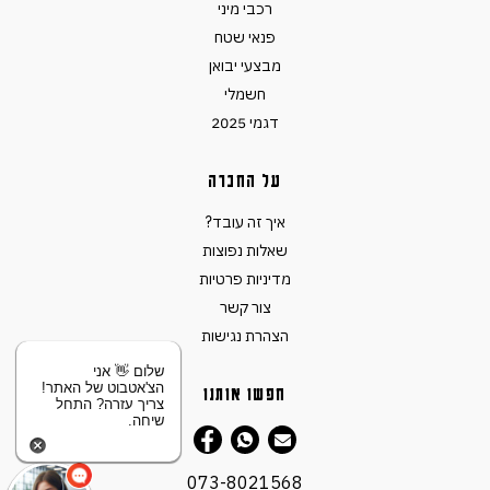
רכבי מיני
פנאי שטח
מבצעי יבואן
חשמלי
דגמי 2025
על החברה
איך זה עובד?
שאלות נפוצות
מדיניות פרטיות
צור קשר
הצהרת נגישות
שלום 👋 אני
הצ'אטבוט של האתר!
חפשו אותנו
צריך עזרה? התחל
שיחה.
073-8021568