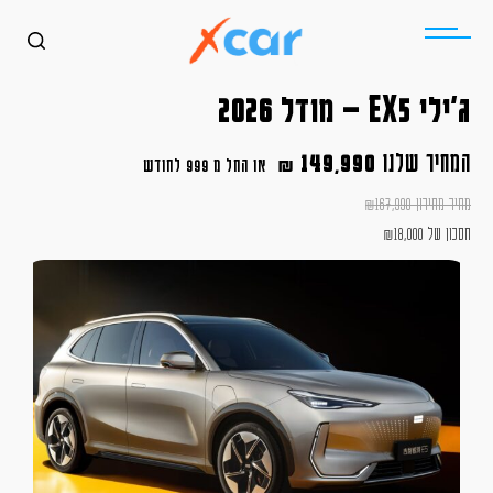
ג'ילי EX5 – מודל 2026
המחיר שלנו
149,990
₪
או החל מ
999 לחודש
מחיר מחירון
167,990
₪
חסכון של
18,000
₪