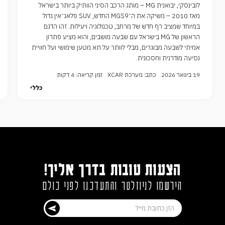
לובינסקי, יבואנית MG – מותג הרכב הסיני הוותיק ביותר בישראל
מאז 2010 – משיקה את ה־MGS9 החדש, SUV פלאג־אין גדול
במיוחד שמציב רף חדש של מרחב, טכנולוגיה ויעילות. זהו הדגם
הראשון של MG בישראל עם שבעה מושבים, והוא מציע פתרון
אמיתי לשבעה מבוגרים, מבלי לוותר על תא מטען שימושי ועל חוויית
נסיעה מודרנית וחסכונית.
19 בינואר 2026
כתב: מערכת XCAR
זמן קריאה: 4 דקות
כללי
הצעות טובות בדרך אליך!
הירשמו לניוזלטר והתעדכנו לפני כולם