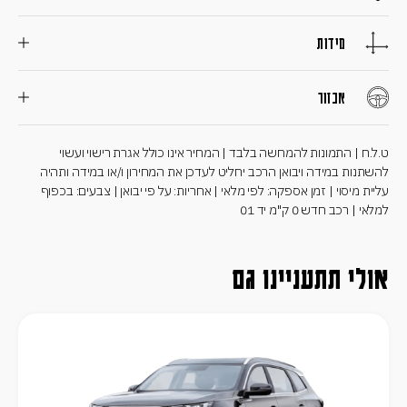
מידות
אבזור
ט.ל.ח | התמונות להמחשה בלבד | המחיר אינו כולל אגרת רישוי ועשוי
להשתנות במידה ויבואן הרכב יחליט לעדכן את המחירון ו/או במידה ותהיה
עליית מיסוי | זמן אספקה: לפי מלאי | אחריות: על פי יבואן | צבעים: בכפוף
למלאי | רכב חדש 0 ק"מ יד 01
אולי תתעניינו גם