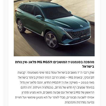
מהפכה בסגמנט 7 המושבים: MG MGS9 פלאג-אין נוחת
בישראל
שוק רכבי ה־7 מושבים בישראל עומד בפני שינוי משמעותי. קבוצת
לובינסקי, יבואנית MG – מותג הרכב הסיני הוותיק ביותר בישראל
מאז 2010 – משיקה את ה־MGS9 החדש, SUV פלאג־אין גדול
במיוחד שמציב רף חדש של מרחב, טכנולוגיה ויעילות. זהו הדגם
הראשון של MG בישראל עם שבעה מושבים, והוא מציע פתרון
אמיתי לשבעה מבוגרים, מבלי לוותר על תא מטען שימושי ועל חוויית
נסיעה מודרנית וחסכונית.