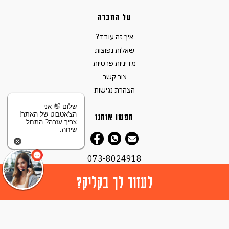
על החברה
איך זה עובד?
שאלות נפוצות
מדיניות פרטיות
צור קשר
הצהרת נגישות
שלום 👋 אני
הצ'אטבוט של האתר!
חפשו אותנו
צריך עזרה? התחל
שיחה.
073-8024918
לעזור לך בקליק?
© כל הזכויות שמורות ל -
2026 XCAR
.