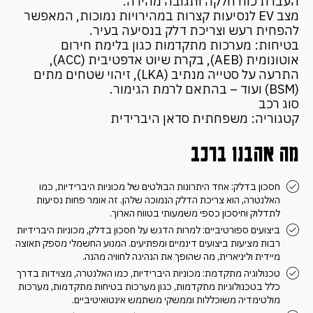
העברת כוח חלקה ותגובה מהירה.
מצב EV לנסיעות קצרות במהירויות נמוכות, המאפשר
להפחית רעש וצריכת דלק בנסיעה בעיר.
בטיחות: מערכות מתקדמות כגון בלימת חירום
אוטונומית (AEB), בקרת שיוט אדפטיבית (ACC),
התרעה על סטייה מנתיב (LKA), זיהוי שטחים מתים
(BSM) ועוד – בהתאם לרמת הגימור.
סוג רכב
קטגוריה: משפחתית סדאן היברידית
מה אהבנו ברכב
חסכון בדלק: אחד היתרונות הבולטים של מכוניות היברידיות, כמו
האלנטרה, הוא צריכת הדלק הנמוכה שלהן. זה אומר פחות נסיעות
לתדלוק וחיסכון כספי משמעותי בטווח הארוך.
ביצועים ספורטיביים: למרות הדגש על חסכון בדלק, מכוניות היברידיות
רבות מציעות ביצועים דינמיים ומפתיעים. המנוע החשמלי מספק תאוצה
מיידית וליניארית, מה שהופך את הנהיגה לחוויה מהנה.
טכנולוגיה מתקדמת: מכוניות היברידיות, כמו האלנטרה, מצוידות בדרך
כלל בטכנולוגיות מתקדמות, כגון מערכות בטיחות מתקדמות, מערכות
מולטימדיה משוכללות וממשקי משתמש אינטואיטיביים.