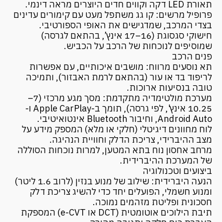
תאורת LED דקה וקווים חדים היוצרים מראה דינמי.
פרופיל מרשים: קו גג משתפל מעט עם קימורים עדינים
בצדי המרכב, שמדגישים את האופי הספורטיבי.
חישוקי סגסוגת (16–17 אינץ’, בהתאם לגרסה)
שמוסיפים לנוכחות של הרכב על הכביש.
פנים הרכב
תא נוסעים מרווח: מושבים איכותיים, עם אפשרות
לריפוד בד או עור (בהתאם לרמת האבזור), ותמיכה
טובה בנסיעות ארוכות.
מערכת מולטימדיה מתקדמת: מסך מגע מרכזי (7–
10.25 אינץ', לפי גרסה), תומך ב-Apple CarPlay ו-
Android Auto, וחיבור Bluetooth אינטואיטיבי.
לוח מחוונים דיגיטלי (חלקי או מלא) המספק מידע על
מצב ההיברידי, צריכת הדלק וחוויית הנהיגה.
מרחב אחסון נוח בתא המטען, למרות נוכחות הסוללה
של המערכת ההיברידית.
ביצועים וטכנולוגיה
הנעה היברידית: שילוב של מנוע בנזין (לרוב 1.6 ליטר)
ומנוע חשמלי, הפועלים יחד כדי להשיג צריכת דלק
חסכונית ופליטת מזהמים נמוכה.
תיבת הילוכים אוטומטית (DCT או e-CVT) המספקת