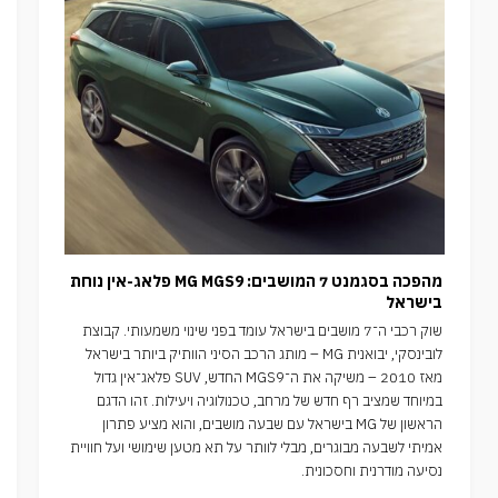
מהפכה בסגמנט 7 המושבים: MG MGS9 פלאג-אין נוחת
בישראל
שוק רכבי ה־7 מושבים בישראל עומד בפני שינוי משמעותי. קבוצת
לובינסקי, יבואנית MG – מותג הרכב הסיני הוותיק ביותר בישראל
מאז 2010 – משיקה את ה־MGS9 החדש, SUV פלאג־אין גדול
במיוחד שמציב רף חדש של מרחב, טכנולוגיה ויעילות. זהו הדגם
הראשון של MG בישראל עם שבעה מושבים, והוא מציע פתרון
אמיתי לשבעה מבוגרים, מבלי לוותר על תא מטען שימושי ועל חוויית
נסיעה מודרנית וחסכונית.