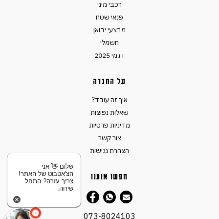
רכבי מיני
פנאי שטח
מבצעי יבואן
חשמלי
דגמי 2025
על החברה
איך זה עובד?
שאלות נפוצות
מדיניות פרטיות
צור קשר
הצהרת נגישות
שלום 👋 אני
הצ'אטבוט של האתר!
חפשו אותנו
צריך עזרה? התחל
שיחה.
073-8024103