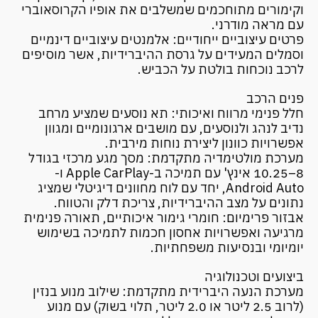
וקימורים מתוחכמים שמשלבים את אופיו הקרוסאוברי
עם מראה מודרני.
פרטים עיצוביים ייחודיים: אלמנטים עיצוביים דינמיים
וסמלים המעידים על גרסת ההיברידיות, אשר מוסיפים
לרכב נוכחות בולטת על הכביש.
פנים הרכב
חלל פנימי מרווח ואיכותי: תא נוסעים שמציע מרחב
נדיב לנהג ולנוסעים, עם מושבים ארגונומיים ומגוון
אפשרויות כוונון ליצירת נוחות מירבית.
מערכת מולטימדיה מתקדמת: מסך מגע מרכזי בגודל
8–10.25 אינץ' עם תמיכה ב-Apple CarPlay ו-
Android Auto, יחד עם לוח מחוונים דיגיטלי שמציג
נתונים על מצב ההיברידיות, צריכת דלק והטווח.
אבזור פרימיום: חומרי גימור איכותיים, תאורה פנימית
מרגיעה ואפשרויות אחסון חכמות לתמיכה בשימוש
יומיומי ובנסיעות משפחתיות.
ביצועים וטכנולוגיה
מערכת הנעה היברידית מתקדמת: שילוב מנוע בנזין
(לרוב 2.5 ליטר או 2.0 ליטר, תלוי בשוק) עם מנוע