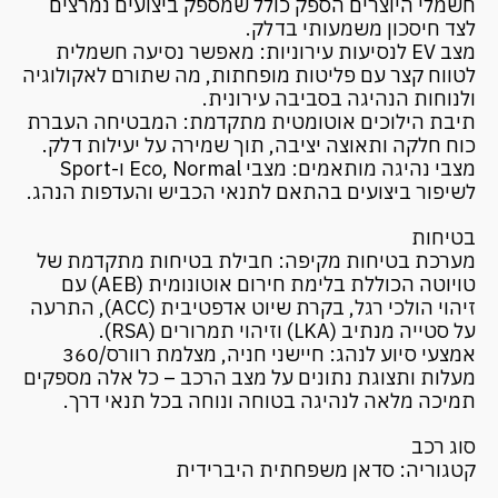
חשמלי היוצרים הספק כולל שמספק ביצועים נמרצים
לצד חיסכון משמעותי בדלק.
מצב EV לנסיעות עירוניות: מאפשר נסיעה חשמלית
לטווח קצר עם פליטות מופחתות, מה שתורם לאקולוגיה
ולנוחות הנהיגה בסביבה עירונית.
תיבת הילוכים אוטומטית מתקדמת: המבטיחה העברת
כוח חלקה ותאוצה יציבה, תוך שמירה על יעילות דלק.
מצבי נהיגה מותאמים: מצבי Eco, Normal ו-Sport
לשיפור ביצועים בהתאם לתנאי הכביש והעדפות הנהג.
בטיחות
מערכת בטיחות מקיפה: חבילת בטיחות מתקדמת של
טויוטה הכוללת בלימת חירום אוטונומית (AEB) עם
זיהוי הולכי רגל, בקרת שיוט אדפטיבית (ACC), התרעה
על סטייה מנתיב (LKA) וזיהוי תמרורים (RSA).
אמצעי סיוע לנהג: חיישני חניה, מצלמת רוורס/360
מעלות ותצוגת נתונים על מצב הרכב – כל אלה מספקים
תמיכה מלאה לנהיגה בטוחה ונוחה בכל תנאי דרך.
סוג רכב
קטגוריה: סדאן משפחתית היברידית