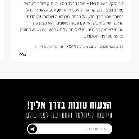
לובינסקי, יבואנית MG – מותג הרכב הסיני הוותיק ביותר בישראל
מאז 2010 – משיקה את ה־MGS9 החדש, SUV פלאג־אין גדול
במיוחד שמציב רף חדש של מרחב, טכנולוגיה ויעילות. זהו הדגם
הראשון של MG בישראל עם שבעה מושבים, והוא מציע פתרון
אמיתי לשבעה מבוגרים, מבלי לוותר על תא מטען שימושי ועל חוויית
נסיעה מודרנית וחסכונית.
19 בינואר 2026
כתב: מערכת XCAR
זמן קריאה: 4 דקות
כללי
הצעות טובות בדרך אליך!
הירשמו לניוזלטר והתעדכנו לפני כולם