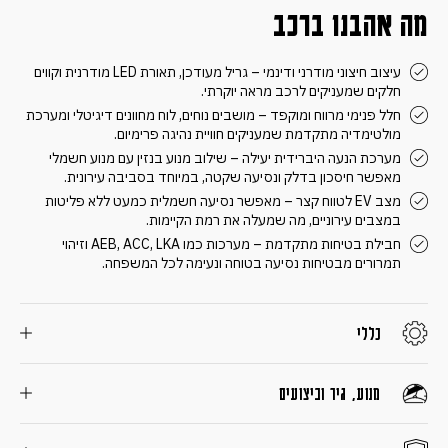
מה אהבנו ברכב
עיצוב חיצוני מודרני ודינמי – גריל מעודכן, תאורת LED מודרנית וקווים
חלקים שמעניקים לרכב מראה יוקרתי.
חלל פנימי מרווח ומוקפד – מושבים נוחים, לוח מחוונים דיגיטלי ומערכת
מולטימדיה מתקדמת שמעניקים חוויית נהיגה פרימיום.
מערכת הנעה היברידית יעילה – שילוב מנוע בנזין עם מנוע חשמלי
מאפשר חיסכון בדלק ונסיעה שקטה, במיוחד בסביבה עירונית.
מצב EV לטווח קצר – מאפשר נסיעה חשמלית כמעט ללא פליטות
במצבים עירוניים, מה שמעלה את רמת הקיימות.
חבילת בטיחות מתקדמת – מערכות כמו AEB, ACC, LKA וזיהוי
תמרורים מבטיחות נסיעה בטוחה ונעימה לכל המשפחה.
כללי
מנוע, גיר וביצועים