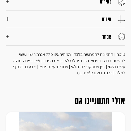
בטיחות
מידות
אבזור
ט.ל.ח | התמונות להמחשה בלבד | המחיר אינו כולל אגרת רישוי ועשוי
להשתנות במידה ויבואן הרכב יחליט לעדכן את המחירון ו/או במידה ותהיה
עליית מיסוי | זמן אספקה: לפי מלאי | אחריות: על פי יבואן | צבעים: בכפוף
למלאי | רכב חדש 0 ק"מ יד 01
אולי תתעניינו גם