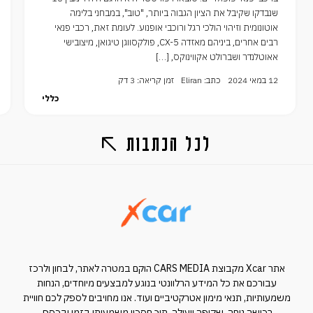
שנבדקו שקיבל את הציון הגבוה ביותר, "טוב", במבחני בלימה
אוטונומית וזיהוי הולכי רגל ורוכבי אופנוע. לעומת זאת, רכבי פנאי
רבים אחרים, ביניהם מאזדה CX-5, פולקסווגן טיגואן, מיצובישי
אאוטלנדר ושברולט אקווינוקס, […]
12 במאי 2024
כתב: Eliran
זמן קריאה: 3 דק
כללי
לכל הכתבות
אתר Xcar מקבוצת CARS MEDIA הוקם במטרה לאתר, לבחון ולרכז
עבורכם את כל המידע הרלוונטי בנוגע למבצעים מיוחדים, הנחות
משמעותיות, תנאי מימון אטרקטיביים ועוד. אנו מחויבים לספק לכם חוויית
רכישה נוחה, שקופה ויעילה, תוך חסכון משמעותי בזמן ובכסף.