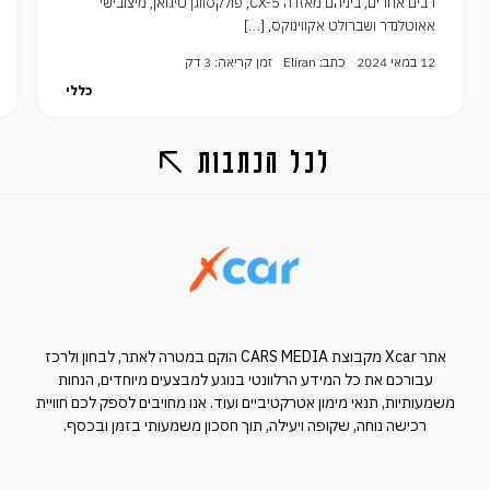
רבים אחרים, ביניהם מאזדה CX-5, פולקסווגן טיגואן, מיצובישי
אאוטלנדר ושברולט אקווינוקס, […]
12 במאי 2024
כתב: Eliran
זמן קריאה: 3 דק
כללי
לכל הכתבות
אתר Xcar מקבוצת CARS MEDIA הוקם במטרה לאתר, לבחון ולרכז
עבורכם את כל המידע הרלוונטי בנוגע למבצעים מיוחדים, הנחות
משמעותיות, תנאי מימון אטרקטיביים ועוד. אנו מחויבים לספק לכם חוויית
רכישה נוחה, שקופה ויעילה, תוך חסכון משמעותי בזמן ובכסף.