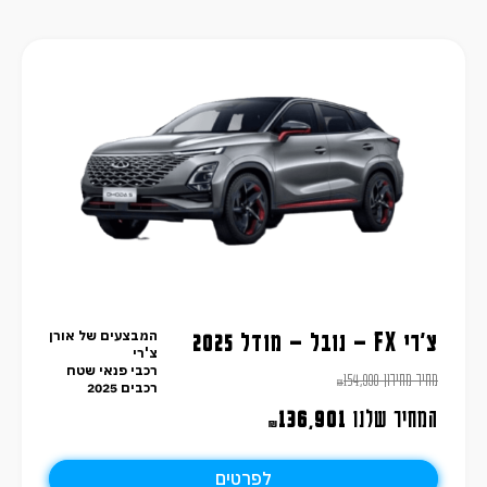
המבצעים של אורן
צ'רי FX – נובל – מודל 2025
צ'רי
רכבי פנאי שטח
מחיר מחירון
154,990
₪
רכבים 2025
המחיר שלנו
136,901
₪
לפרטים