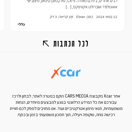
רבים אחרים, ביניהם מאזדה CX-5, פולקסווגן טיגואן, מיצובישי
אאוטלנדר ושברולט אקווינוקס, […]
12 במאי 2024
כתב: Eliran
זמן קריאה: 3 דק
כללי
לכל הכתבות
אתר Xcar מקבוצת CARS MEDIA הוקם במטרה לאתר, לבחון ולרכז
עבורכם את כל המידע הרלוונטי בנוגע למבצעים מיוחדים, הנחות
משמעותיות, תנאי מימון אטרקטיביים ועוד. אנו מחויבים לספק לכם חוויית
רכישה נוחה, שקופה ויעילה, תוך חסכון משמעותי בזמן ובכסף.