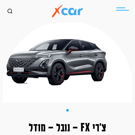
צ'רי FX – נובל – מודל