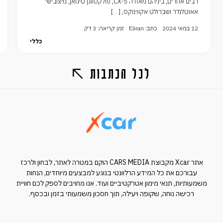
רבים אחרים, ביניהם מאזדה CX-5, פולקסווגן טיגואן, מיצובישי
אאוטלנדר ושברולט אקווינוקס, […]
12 במאי 2024
כתב: Eliran
זמן קריאה: 3 דק
כללי
לכל הכתבות
אתר Xcar מקבוצת CARS MEDIA הוקם במטרה לאתר, לבחון ולרכז
עבורכם את כל המידע הרלוונטי בנוגע למבצעים מיוחדים, הנחות
משמעותיות, תנאי מימון אטרקטיביים ועוד. אנו מחויבים לספק לכם חוויית
רכישה נוחה, שקופה ויעילה, תוך חסכון משמעותי בזמן ובכסף.