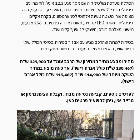
הכוללת מערכת מולטימדיה עם מסך מגע 12.3 אינץ', לוח מחוונים
דיגיטלי בגודל 7 אינץ', חימום במושב הנהג, מושבי עור טבעוני, הגה
מצופה עור, משטח טעינה אלחוטי לסמארטפונים, בקרת אקלים
דיגיטלית, תאורת LED קדמית, תאורת אווירה פנימית ב-256 צבעים,
חיישני ומצלמת רוורס, חישוקי 17 אינץ' קלים ועוד.
בטיחות למרות שהרכב מגיע עם אבזור בטיחות בסיסי הכולל שתי
כריות אוויר, הוא אינו מצויד במערכות בטיחות מתקדמות.
מחיר ומבצע מחיר המחירון של הרכב עומד על 129,900 ש"ח
(130,467 ש"ח כולל אגרת רישוי), אך כעת מוצע במחיר
השקה מיוחד של 114,900 ש"ח (115,467 ש"ח כולל אגרת
רישוי).
לפרטים נוספים, קביעת נסיעת מבחן, וקבלת הצעת מימון או
טרייד-אין, ניתן להשאיר פרטים כאן.