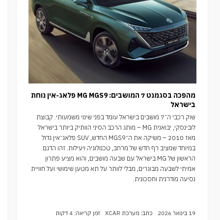
מהפכה בסגמנט 7 המושבים: MG MGS9 פלאג-אין נוחת
בישראל
שוק רכבי ה־7 מושבים בישראל עומד בפני שינוי משמעותי. קבוצת
לובינסקי, יבואנית MG – מותג הרכב הסיני הוותיק ביותר בישראל
מאז 2010 – משיקה את ה־MGS9 החדש, SUV פלאג־אין גדול
במיוחד שמציב רף חדש של מרחב, טכנולוגיה ויעילות. זהו הדגם
הראשון של MG בישראל עם שבעה מושבים, והוא מציע פתרון
אמיתי לשבעה מבוגרים, מבלי לוותר על תא מטען שימושי ועל חוויית
נסיעה מודרנית וחסכונית.
19 בינואר 2026
כתב: מערכת XCAR
זמן קריאה: 4 דקות