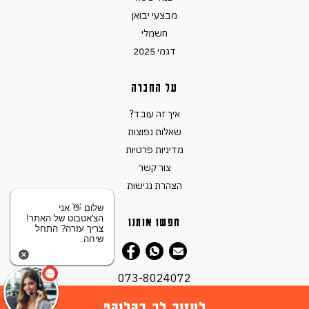
מבצעי יבואן
חשמלי
דגמי 2025
על החברה
איך זה עובד?
שאלות נפוצות
מדיניות פרטיות
צור קשר
הצהרת נגישות
שלום 👋 אני
הצ'אטבוט של האתר!
חפשו אותנו
צריך עזרה? התחל
שיחה.
073-8024072