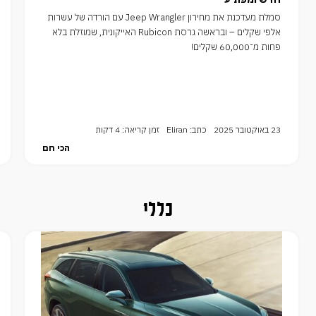
סמלת מעדכנת את מחירון Jeep Wrangler עם הורדה של עשרות
אלפי שקלים – ובראשה גרסת Rubicon האייקונית, שמוזלת בלא
פחות מ־60,000 שקלים!
23 באוקטובר 2025
כתב: Eliran
זמן קריאה: 4 דקות
הכי חם
כללי