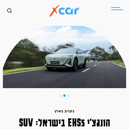
בקרוב בארץ
הונגצ׳י EHS5 בישראל: SUV
כללי
בקרוב בארץ