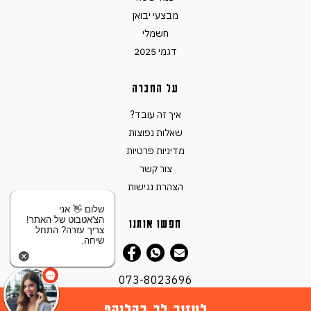
מבצעי יבואן
חשמלי
דגמי 2025
על החברה
איך זה עובד?
שאלות נפוצות
מדיניות פרטיות
צור קשר
הצהרת נגישות
שלום 👋 אני
הצ'אטבוט של האתר!
חפשו אותנו
צריך עזרה? התחל
שיחה.
073-8023696