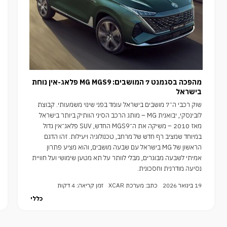
מהפכה בסגמנט 7 המושבים: MG MGS9 פלאג-אין נוחת
בישראל
שוק רכבי ה־7 מושבים בישראל עומד בפני שינוי משמעותי. קבוצת
לובינסקי, יבואנית MG – מותג הרכב הסיני הוותיק ביותר בישראל
מאז 2010 – משיקה את ה־MGS9 החדש, SUV פלאג־אין גדול
במיוחד שמציב רף חדש של מרחב, טכנולוגיה ויעילות. זהו הדגם
הראשון של MG בישראל עם שבעה מושבים, והוא מציע פתרון
אמיתי לשבעה מבוגרים, מבלי לוותר על תא מטען שימושי ועל חוויית
נסיעה מודרנית וחסכונית.
19 בינואר 2026
כתב: מערכת XCAR
זמן קריאה: 4 דקות
כללי