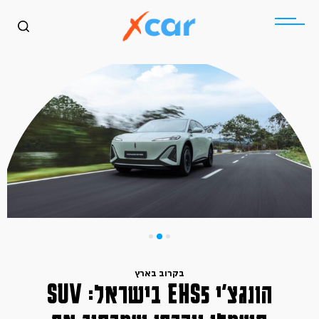
בקרוב בארץ
הונגצ׳י EHS5 בישראל: SUV
כללי
בקרוב בארץ