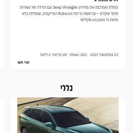
סמלת מעדכנת את מחירון Jeep Wrangler עם הורדה של עשרות
אלפי שקלים – ובראשה גרסת Rubicon האייקונית, שמוזלת בלא
פחות מ־60,000 שקלים!
23 באוקטובר 2025
כתב: Eliran
זמן קריאה: 4 דקות
הכי חם
כללי