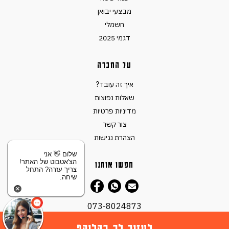
מבצעי יבואן
חשמלי
דגמי 2025
על החברה
איך זה עובד?
שאלות נפוצות
מדיניות פרטיות
צור קשר
הצהרת נגישות
שלום 👋 אני
הצ'אטבוט של האתר!
חפשו אותנו
צריך עזרה? התחל
שיחה.
073-8024873