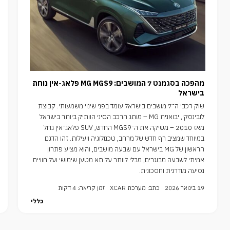
מהפכה בסגמנט 7 המושבים: MG MGS9 פלאג-אין נוחת
בישראל
שוק רכבי ה־7 מושבים בישראל עומד בפני שינוי משמעותי. קבוצת
לובינסקי, יבואנית MG – מותג הרכב הסיני הוותיק ביותר בישראל
מאז 2010 – משיקה את ה־MGS9 החדש, SUV פלאג־אין גדול
במיוחד שמציב רף חדש של מרחב, טכנולוגיה ויעילות. זהו הדגם
הראשון של MG בישראל עם שבעה מושבים, והוא מציע פתרון
אמיתי לשבעה מבוגרים, מבלי לוותר על תא מטען שימושי ועל חוויית
נסיעה מודרנית וחסכונית.
19 בינואר 2026
כתב: מערכת XCAR
זמן קריאה: 4 דקות
כללי