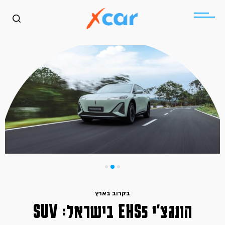
בקרוב בארץ
הונגצ׳י EHS5 בישראל: SUV
כללי
בקרוב בארץ