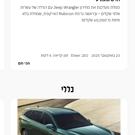
סמלת מעדכנת את מחירון Jeep Wrangler עם הורדה של עשרות
אלפי שקלים – ובראשה גרסת Rubicon האייקונית, שמוזלת בלא
פחות מ־60,000 שקלים!
23 באוקטובר 2025
כתב: Eliran
זמן קריאה: 4 דקות
הכי חם
כללי