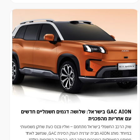
GAC AION בישראל: שלושה דגמים חשמליים חדשים
עם אחריות מהפכנית
שוק הרכב החשמלי בישראל מתחמם – ואליו נכנס כעת שחקן משמעותי
במיוחד: מותג AION מבית יצרנית הענק הסינית GAC, שנחשב לאחד
ממותגי החשמליות הנמכרים ביותר בסין. ההשקה המקומית כוללת