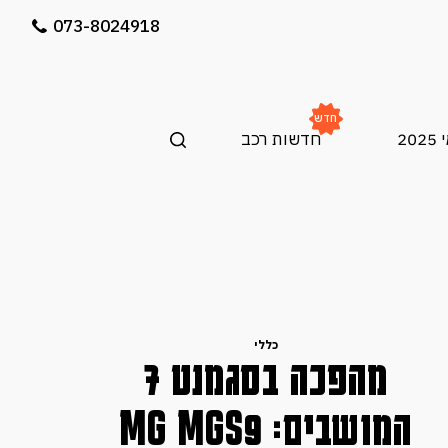
073-8024918
חדש
20
חדשות רכב
בקרוב בארץ
הונגצ׳י EHS5 בישראל:
כללי
בקרוב בארץ
SUV חשמלי יוקרתי