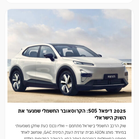
2025 דיפאל S05: הקרוסאובר החשמלי שמנער את
השוק הישראלי
שוק הרכב החשמלי בישראל מתחמם – ואליו נכנס כעת שחקן משמעותי
במיוחד: מותג AION מבית יצרנית הענק הסינית GAC, שנחשב לאחד
ממותגי החשמליות הנמכרים ביותר בסין. ההשקה המקומית כוללת