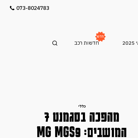
073-8024783
חדש
20
חדשות רכב
בקרוב בארץ
הונגצ׳י EHS5 בישראל:
כללי
בקרוב בארץ
SUV חשמלי יוקרתי