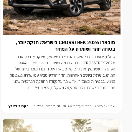
סובארו CROSSTREK 2026 בישראל: חזקה יותר,
בטוחה יותר ושומרת על המחיר
סמלת, יבואנית רכבי השטח המובילה בישראל, משיקה את סובארו
CROSSTREK 2026 – גרסה חדשה ומשודרגת לקרוסאובר 4X4
הפופולרי, שממשיך את דרכו של סובארו XV, הדגם הנמכר ביותר של
המותג בישראל בשנים האחרונות. הדור החדש מביא עמו שדרוג משמעותי
במנוע, בבטיחות ובאבזור, אך שומר על נקודת החוזקה המרכזית שלו:
מחיר תחרותי שמתחיל ב־175,900 שקלים, ללא התייקרות.
6 בינואר 2026
כתב: מערכת XCAR
זמן קריאה: 4 דקות
בקרוב בארץ