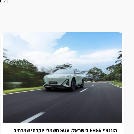
הונגצ׳י EHS5 בישראל: SUV חשמלי יוקרתי שמרחיב