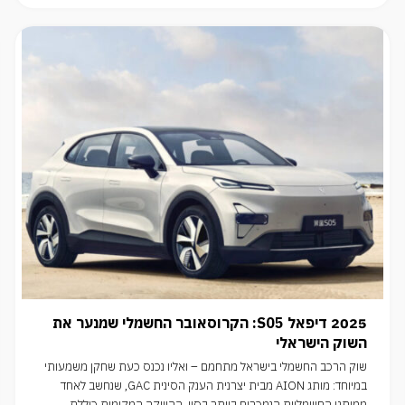
2025 דיפאל S05: הקרוסאובר החשמלי שמנער את
השוק הישראלי
שוק הרכב החשמלי בישראל מתחמם – ואליו נכנס כעת שחקן משמעותי
במיוחד: מותג AION מבית יצרנית הענק הסינית GAC, שנחשב לאחד
ממותגי החשמליות הנמכרים ביותר בסין. ההשקה המקומית כוללת