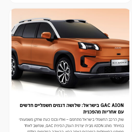
GAC AION בישראל: שלושה דגמים חשמליים חדשים
עם אחריות מהפכנית
שוק הרכב החשמלי בישראל מתחמם – ואליו נכנס כעת שחקן משמעותי
במיוחד: מותג AION מבית יצרנית הענק הסינית GAC, שנחשב לאחד
ממותגי החשמליות הנמכרים ביותר בסין. ההשקה המקומית כוללת