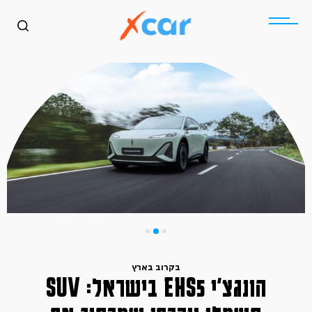
בקרוב בארץ
הונגצ׳י EHS5 בישראל: SUV
כללי
בקרוב בארץ