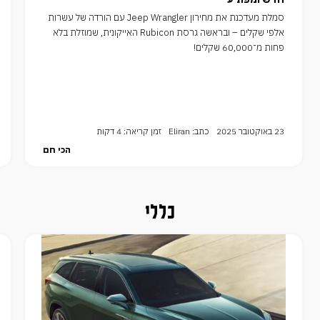
סמלת מעדכנת את מחירון Jeep Wrangler עם הורדה של עשרות
אלפי שקלים – ובראשה גרסת Rubicon האייקונית, שמוזלת בלא
פחות מ־60,000 שקלים!
23 באוקטובר 2025
כתב: Eliran
זמן קריאה: 4 דקות
הכי חם
כללי