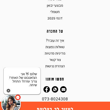
מבצעי יבואן
חשמלי
דגמי 2025
על החברה
איך זה עובד?
שאלות נפוצות
מדיניות פרטיות
צור קשר
הצהרת נגישות
שלום 👋 אני
הצ'אטבוט של האתר!
חפשו אותנו
צריך עזרה? התחל
שיחה.
073-8024308