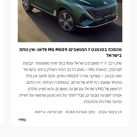
מהפכה בסגמנט 7 המושבים: MG MGS9 פלאג-אין נוחת
בישראל
שוק רכבי ה־7 מושבים בישראל עומד בפני שינוי משמעותי. קבוצת
לובינסקי, יבואנית MG – מותג הרכב הסיני הוותיק ביותר בישראל
מאז 2010 – משיקה את ה־MGS9 החדש, SUV פלאג־אין גדול
במיוחד שמציב רף חדש של מרחב, טכנולוגיה ויעילות. זהו הדגם
הראשון של MG בישראל עם שבעה מושבים, והוא מציע פתרון
אמיתי לשבעה מבוגרים, מבלי לוותר על תא מטען שימושי ועל חוויית
נסיעה מודרנית וחסכונית.
19 בינואר 2026
כתב: מערכת XCAR
זמן קריאה: 4 דקות
כללי