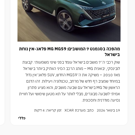
מהפכה בסגמנט 7 המושבים: MG MGS9 פלאג-אין נוחת
בישראל
שוק רכבי ה־7 מושבים בישראל עומד בפני שינוי משמעותי. קבוצת
לובינסקי, יבואנית MG – מותג הרכב הסיני הוותיק ביותר בישראל
מאז 2010 – משיקה את ה־MGS9 החדש, SUV פלאג־אין גדול
במיוחד שמציב רף חדש של מרחב, טכנולוגיה ויעילות. זהו הדגם
הראשון של MG בישראל עם שבעה מושבים, והוא מציע פתרון
אמיתי לשבעה מבוגרים, מבלי לוותר על תא מטען שימושי ועל חוויית
נסיעה מודרנית וחסכונית.
19 בינואר 2026
כתב: מערכת XCAR
זמן קריאה: 4 דקות
כללי