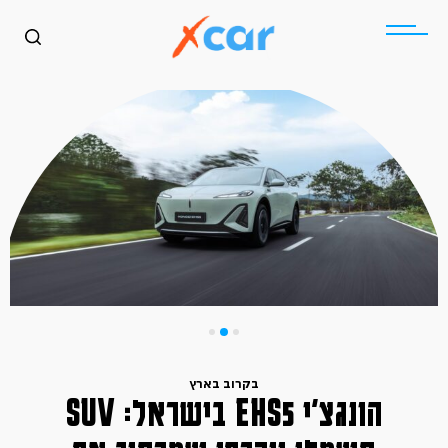
בקרוב בארץ
הונגצ׳י EHS5 בישראל: SUV
כללי
בקרוב בארץ