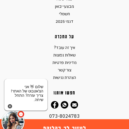
מבצעי יבואן
חשמלי
דגמי 2025
על החברה
איך זה עובד?
שאלות נפוצות
מדיניות פרטיות
צור קשר
הצהרת נגישות
שלום 👋 אני
הצ'אטבוט של האתר!
חפשו אותנו
צריך עזרה? התחל
שיחה.
073-8024783