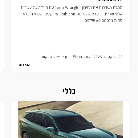
סמלת מעדכנת את מחירון Jeep Wrangler עם הורדה של עשרות
אלפי שקלים – ובראשה גרסת Rubicon האייקונית, שמוזלת בלא
פחות מ־60,000 שקלים!
23 באוקטובר 2025
כתב: Eliran
זמן קריאה: 4 דקות
הכי חם
כללי