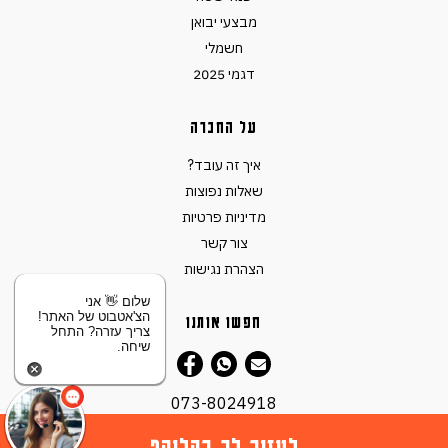
מבצעי יבואן
חשמלי
דגמי 2025
על החברה
איך זה עובד?
שאלות נפוצות
מדיניות פרטיות
צור קשר
הצהרת נגישות
שלום 👋 אני
הצ'אטבוט של האתר!
חפשו אותנו
צריך עזרה? התחל
שיחה.
073-8024918