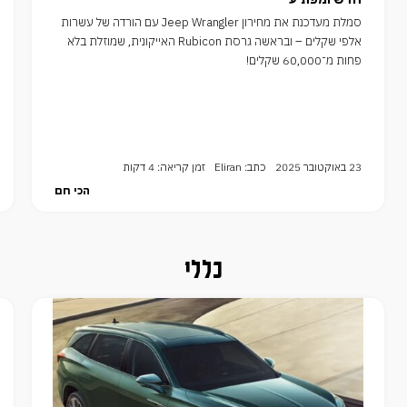
סמלת מעדכנת את מחירון Jeep Wrangler עם הורדה של עשרות
אלפי שקלים – ובראשה גרסת Rubicon האייקונית, שמוזלת בלא
פחות מ־60,000 שקלים!
23 באוקטובר 2025
כתב: Eliran
זמן קריאה: 4 דקות
הכי חם
כללי