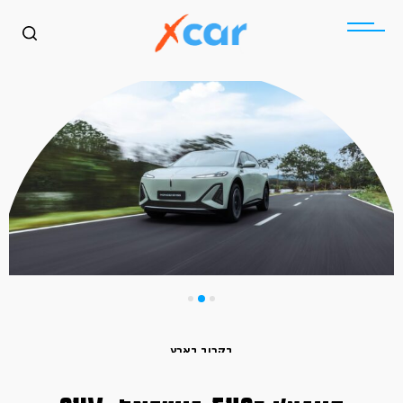
בקרוב בארץ
הונגצ׳י EHS5 בישראל: SUV
כללי
בקרוב בארץ