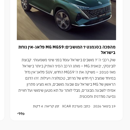
מהפכה בסגמנט 7 המושבים: MG MGS9 פלאג-אין נוחת
בישראל
שוק רכבי ה־7 מושבים בישראל עומד בפני שינוי משמעותי. קבוצת
לובינסקי, יבואנית MG – מותג הרכב הסיני הוותיק ביותר בישראל
מאז 2010 – משיקה את ה־MGS9 החדש, SUV פלאג־אין גדול
במיוחד שמציב רף חדש של מרחב, טכנולוגיה ויעילות. זהו הדגם
הראשון של MG בישראל עם שבעה מושבים, והוא מציע פתרון
אמיתי לשבעה מבוגרים, מבלי לוותר על תא מטען שימושי ועל חוויית
נסיעה מודרנית וחסכונית.
19 בינואר 2026
כתב: מערכת XCAR
זמן קריאה: 4 דקות
כללי