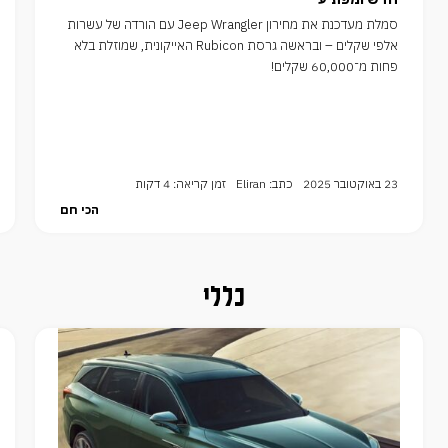
סמלת מעדכנת את מחירון Jeep Wrangler עם הורדה של עשרות
אלפי שקלים – ובראשה גרסת Rubicon האייקונית, שמוזלת בלא
פחות מ־60,000 שקלים!
23 באוקטובר 2025
כתב: Eliran
זמן קריאה: 4 דקות
הכי חם
כללי