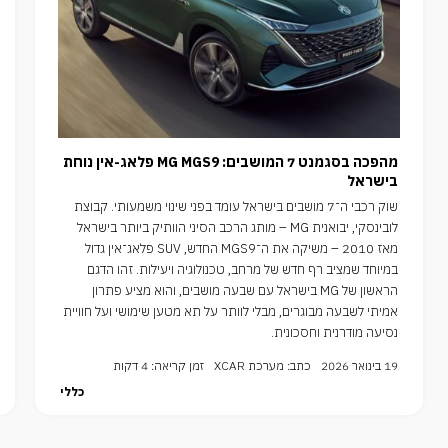
מהפכה בסגמנט 7 המושבים: MG MGS9 פלאג-אין נוחת
בישראל
שוק רכבי ה־7 מושבים בישראל עומד בפני שינוי משמעותי. קבוצת
לובינסקי, יבואנית MG – מותג הרכב הסיני הוותיק ביותר בישראל
מאז 2010 – משיקה את ה־MGS9 החדש, SUV פלאג־אין גדול
במיוחד שמציב רף חדש של מרחב, טכנולוגיה ויעילות. זהו הדגם
הראשון של MG בישראל עם שבעה מושבים, והוא מציע פתרון
אמיתי לשבעה מבוגרים, מבלי לוותר על תא מטען שימושי ועל חוויית
נסיעה מודרנית וחסכונית.
19 בינואר 2026
כתב: מערכת XCAR
זמן קריאה: 4 דקות
כללי