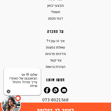
מבצעי יבואן
חשמלי
דגמי 2025
על החברה
איך זה עובד?
שאלות נפוצות
מדיניות פרטיות
צור קשר
הצהרת נגישות
שלום 👋 אני
הצ'אטבוט של האתר!
חפשו אותנו
צריך עזרה? התחל
שיחה.
073-8021568