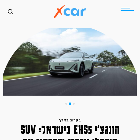
בקרוב בארץ
הונגצ׳י EHS5 בישראל: SUV
כללי
בקרוב בארץ