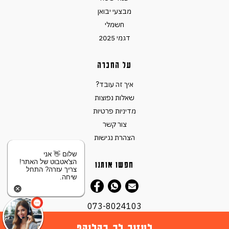
מבצעי יבואן
חשמלי
דגמי 2025
על החברה
איך זה עובד?
שאלות נפוצות
מדיניות פרטיות
צור קשר
הצהרת נגישות
שלום 👋 אני
הצ'אטבוט של האתר!
חפשו אותנו
צריך עזרה? התחל
שיחה.
073-8024103