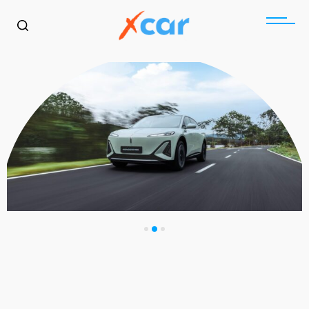
בקרוב בארץ
הונגצ׳י EHS5 בישראל: SUV
כללי
בקרוב בארץ