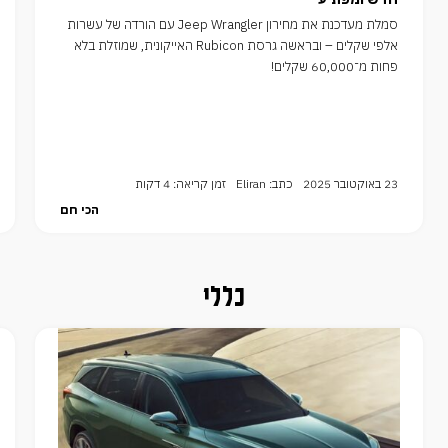
סמלת מעדכנת את מחירון Jeep Wrangler עם הורדה של עשרות
אלפי שקלים – ובראשה גרסת Rubicon האייקונית, שמוזלת בלא
פחות מ־60,000 שקלים!
23 באוקטובר 2025
כתב: Eliran
זמן קריאה: 4 דקות
הכי חם
כללי