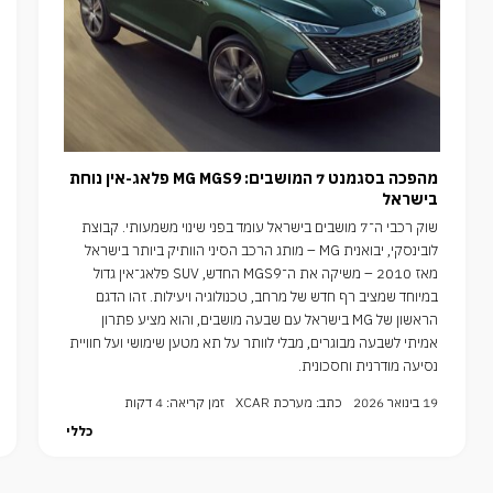
מהפכה בסגמנט 7 המושבים: MG MGS9 פלאג-אין נוחת
בישראל
שוק רכבי ה־7 מושבים בישראל עומד בפני שינוי משמעותי. קבוצת
לובינסקי, יבואנית MG – מותג הרכב הסיני הוותיק ביותר בישראל
מאז 2010 – משיקה את ה־MGS9 החדש, SUV פלאג־אין גדול
במיוחד שמציב רף חדש של מרחב, טכנולוגיה ויעילות. זהו הדגם
הראשון של MG בישראל עם שבעה מושבים, והוא מציע פתרון
אמיתי לשבעה מבוגרים, מבלי לוותר על תא מטען שימושי ועל חוויית
נסיעה מודרנית וחסכונית.
19 בינואר 2026
כתב: מערכת XCAR
זמן קריאה: 4 דקות
כללי