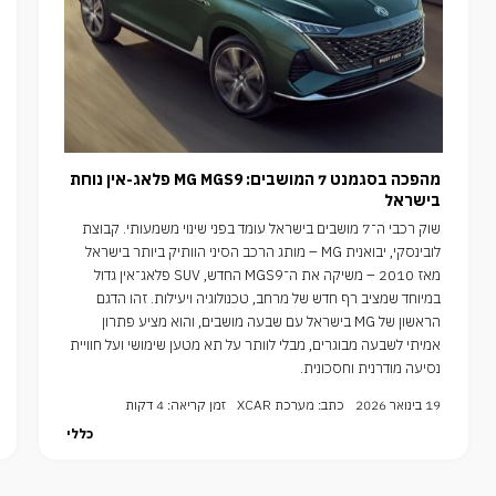
מהפכה בסגמנט 7 המושבים: MG MGS9 פלאג-אין נוחת
בישראל
שוק רכבי ה־7 מושבים בישראל עומד בפני שינוי משמעותי. קבוצת
לובינסקי, יבואנית MG – מותג הרכב הסיני הוותיק ביותר בישראל
מאז 2010 – משיקה את ה־MGS9 החדש, SUV פלאג־אין גדול
במיוחד שמציב רף חדש של מרחב, טכנולוגיה ויעילות. זהו הדגם
הראשון של MG בישראל עם שבעה מושבים, והוא מציע פתרון
אמיתי לשבעה מבוגרים, מבלי לוותר על תא מטען שימושי ועל חוויית
נסיעה מודרנית וחסכונית.
19 בינואר 2026
כתב: מערכת XCAR
זמן קריאה: 4 דקות
כללי