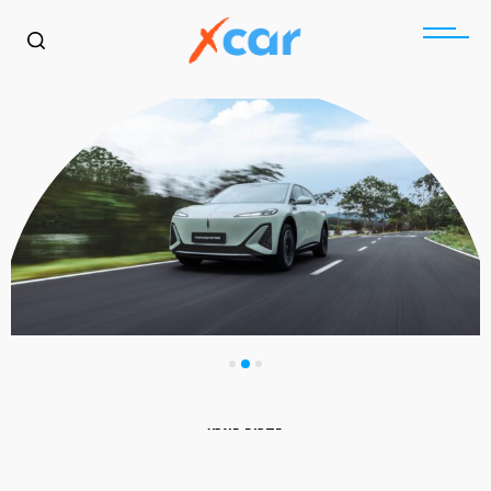
בקרוב בארץ
הונגצ׳י EHS5 בישראל: SUV
כללי
בקרוב בארץ