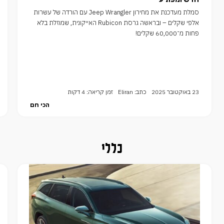
סמלת מעדכנת את מחירון Jeep Wrangler עם הורדה של עשרות
אלפי שקלים – ובראשה גרסת Rubicon האייקונית, שמוזלת בלא
פחות מ־60,000 שקלים!
23 באוקטובר 2025
כתב: Eliran
זמן קריאה: 4 דקות
הכי חם
כללי