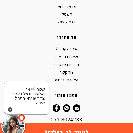
מבצעי יבואן
חשמלי
דגמי 2025
על החברה
איך זה עובד?
שאלות נפוצות
מדיניות פרטיות
צור קשר
הצהרת נגישות
שלום 👋 אני
הצ'אטבוט של האתר!
חפשו אותנו
צריך עזרה? התחל
שיחה.
073-8024783