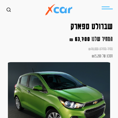
שברולט ספארק
המחיר שלנו
63,700
₪
מחיר מחירון
78,900
₪
חסכון של
15,200
₪