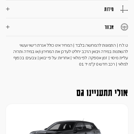
מידות
אבזור
ט.ל.ח | התמונות להמחשה בלבד | המחיר אינו כולל אגרת רישוי ועשוי
להשתנות במידה ויבואן הרכב יחליט לעדכן את המחירון ו/או במידה ותהיה
עליית מיסוי | זמן אספקה: לפי מלאי | אחריות: על פי יבואן | צבעים: בכפוף
למלאי | רכב חדש 0 ק"מ יד 01
אולי תתעניינו גם