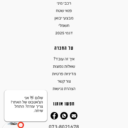
רכבי מיני
פנאי שטח
מבצעי יבואן
חשמלי
דגמי 2025
על החברה
איך זה עובד?
שאלות נפוצות
מדיניות פרטיות
צור קשר
הצהרת נגישות
שלום 👋 אני
הצ'אטבוט של האתר!
חפשו אותנו
צריך עזרה? התחל
שיחה.
073-8021678