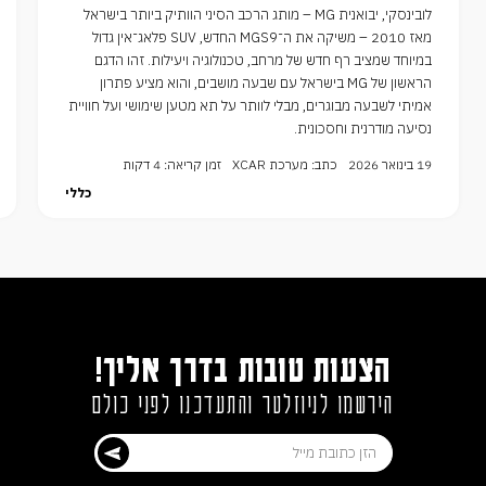
לובינסקי, יבואנית MG – מותג הרכב הסיני הוותיק ביותר בישראל
מאז 2010 – משיקה את ה־MGS9 החדש, SUV פלאג־אין גדול
במיוחד שמציב רף חדש של מרחב, טכנולוגיה ויעילות. זהו הדגם
הראשון של MG בישראל עם שבעה מושבים, והוא מציע פתרון
אמיתי לשבעה מבוגרים, מבלי לוותר על תא מטען שימושי ועל חוויית
נסיעה מודרנית וחסכונית.
19 בינואר 2026
כתב: מערכת XCAR
זמן קריאה: 4 דקות
כללי
הצעות טובות בדרך אליך!
הירשמו לניוזלטר והתעדכנו לפני כולם