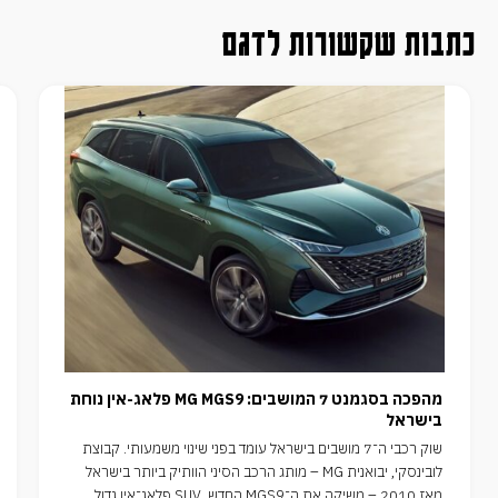
כתבות שקשורות לדגם
מהפכה בסגמנט 7 המושבים: MG MGS9 פלאג-אין נוחת
בישראל
שוק רכבי ה־7 מושבים בישראל עומד בפני שינוי משמעותי. קבוצת
לובינסקי, יבואנית MG – מותג הרכב הסיני הוותיק ביותר בישראל
מאז 2010 – משיקה את ה־MGS9 החדש, SUV פלאג־אין גדול