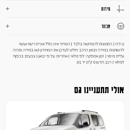
מידות
אבזור
ט.ל.ח | התמונות להמחשה בלבד | המחיר אינו כולל אגרת רישוי ועשוי
להשתנות במידה ויבואן הרכב יחליט לעדכן את המחירון ו/או במידה ותהיה
עליית מיסוי | זמן אספקה: לפי מלאי | אחריות: על פי יבואן | צבעים: בכפוף
למלאי | רכב חדש 0 ק"מ יד 01
אולי תתעניינו גם