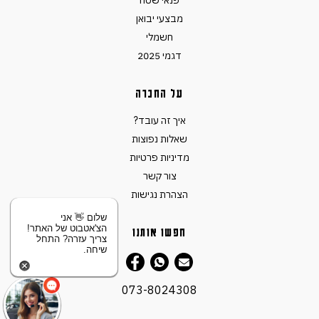
פנאי שטח
מבצעי יבואן
חשמלי
דגמי 2025
על החברה
איך זה עובד?
שאלות נפוצות
מדיניות פרטיות
צור קשר
הצהרת נגישות
שלום 👋 אני
הצ'אטבוט של האתר!
חפשו אותנו
צריך עזרה? התחל
שיחה.
073-8024308