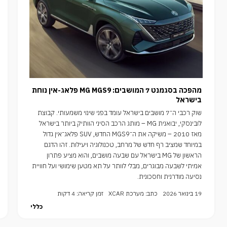
מהפכה בסגמנט 7 המושבים: MG MGS9 פלאג-אין נוחת
בישראל
שוק רכבי ה־7 מושבים בישראל עומד בפני שינוי משמעותי. קבוצת
לובינסקי, יבואנית MG – מותג הרכב הסיני הוותיק ביותר בישראל
מאז 2010 – משיקה את ה־MGS9 החדש, SUV פלאג־אין גדול
במיוחד שמציב רף חדש של מרחב, טכנולוגיה ויעילות. זהו הדגם
הראשון של MG בישראל עם שבעה מושבים, והוא מציע פתרון
אמיתי לשבעה מבוגרים, מבלי לוותר על תא מטען שימושי ועל חוויית
נסיעה מודרנית וחסכונית.
19 בינואר 2026
כתב: מערכת XCAR
זמן קריאה: 4 דקות
כללי