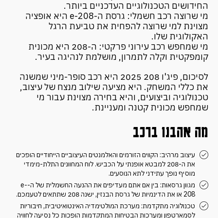
החידושים הטכנולוגיים העדכניים ביותר.
מי שרוצה רכב חשמלי: גרסת ה-e-208 היא אופציה
מצוינת למי שרוצה להפחית את טביעת הרגל
האקולוגית שלו.
מי שמחפש רכב עירוני פרקטי: ה-208 היא מכונית
קומפקטית וקלה לתמרון, מושלמת לנהיגה בעיר.
לסיכום, פיג'ו 208 2025 היא רכב סופר-מיני שמשנה
את כללי המשחק. היא מציעה שילוב מנצח של עיצוב,
טכנולוגיה וביצועים, והיא בחירה מצוינת עבור מי
שמחפש מכונית קטנה ומעניינת.
מה אהבנו ברכב
עיצוב מרהיב: הקווים הזורמים והאלמנטים העיצוביים הייחודיים הופכים
את ה-208 למבטא אופנתי על הכביש. לוח המחוונים התלת-מימדי
מוסיף נופך עתידני לתא הנוסעים.
מגוון גרסאות: בין אם אתם מעדיפים את ההנעה החשמלית של ה-e-
208 או את הדינמיות של גרסת הבנזין, ישנה 208 שתתאים לטעמכם.
טכנולוגיה מתקדמת: מערכת המולטימדיה האינטואיטיבית, חיבוריות
לסמארטפון ומערכות הבטיחות המתקדמות הופכות כל נסיעה לחוויה