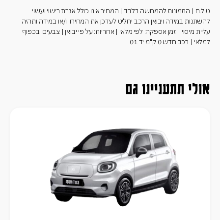
ט.ל.ח | התמונות להמחשה בלבד | המחיר אינו כולל אגרת רישוי ועשוי
להשתנות במידה ויבואן הרכב יחליט לעדכן את המחירון ו/או במידה ותהיה
עליית מיסוי | זמן אספקה: לפי מלאי | אחריות: על פי יבואן | צבעים: בכפוף
למלאי | רכב חדש 0 ק"מ יד 01
אולי תתעניינו גם