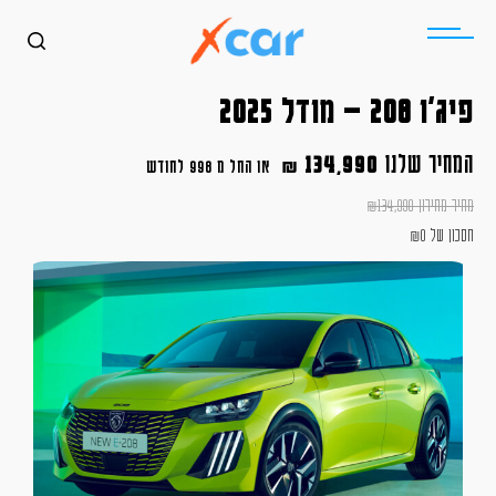
פיג'ו 208 – מודל 2025
המחיר שלנו
134,990
₪
או החל מ
998 לחודש
מחיר מחירון
134,990
₪
חסכון של
0
₪