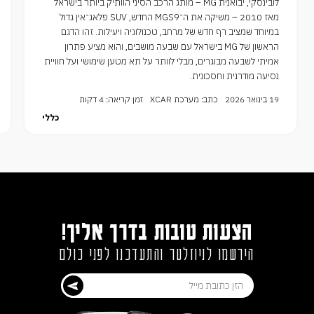
לובינסקי, יבואנית MG – מותג הרכב הסיני הוותיק ביותר בישראל
מאז 2010 – משיקה את ה־MGS9 החדש, SUV פלאג־אין גדול
במיוחד שמציב רף חדש של מרחב, טכנולוגיה ויעילות. זהו הדגם
הראשון של MG בישראל עם שבעה מושבים, והוא מציע פתרון
אמיתי לשבעה מבוגרים, מבלי לוותר על תא מטען שימושי ועל חוויית
נסיעה מודרנית וחסכונית.
19 בינואר 2026
כתב: מערכת XCAR
זמן קריאה: 4 דקות
כללי
הצעות טובות בדרך אליך!
הירשמו לניוזלטר והתעדכנו לפני כולם