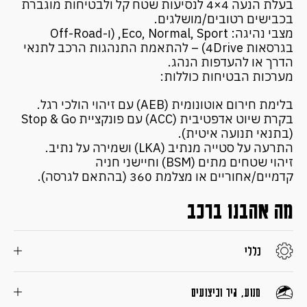
בעלת הנעה 4×4 לנסיעות שטח קל ולבטיחות מוגברת
בכבישים רטובים/מושלגים.
מצבי נהיגה: Eco, Normal, Sport, (ו-Off-Road
בגרסאות 4Drive) – להתאמת התנהגות הרכב לתנאי
הדרך או להעדפות הנהג.
מערכות הבטיחות כוללות:
בלימת חירום אוטונומית (AEB) עם זיהוי הולכי רגל.
בקרת שיוט אדפטיבית (ACC) עם פונקציית Stop & Go
(בתנאי תנועה איטית).
התרעה על סטייה מנתיב (LKA) ושמירה על נתיב.
זיהוי שטחים מתים (BSM) וחיישני חניה
קדמיים/אחוריים או מצלמת 360 (בהתאם לגרסה).
מה אהבנו ברכב
כללי
מנוע, גיר וביצועים