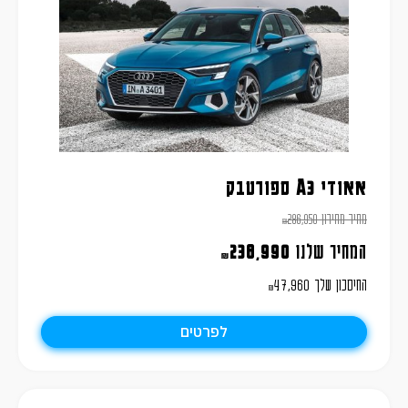
אאודי A3 ספורטבק
מחיר מחירון
286,950
₪
המחיר שלנו
238,990
₪
החיסכון שלך
47,960
₪
לפרטים