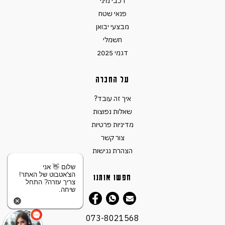
רכבי מיני
פנאי שטח
מבצעי יבואן
חשמלי
דגמי 2025
על החברה
איך זה עובד?
שאלות נפוצות
מדיניות פרטיות
צור קשר
הצהרת נגישות
שלום 👋 אני
הצ'אטבוט של האתר!
חפשו אותנו
צריך עזרה? התחל
שיחה.
073-8021568