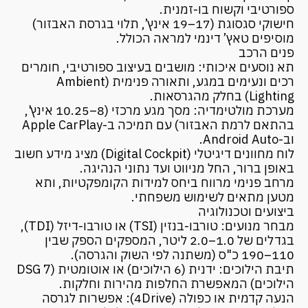
ספורטיבי וקשוח בו-זמנית.
חישוקי סגסוגת (17–19 אינץ’, תלוי בגרסת האבזור)
מוסיפים טאץ’ דינמי למראה הכולל.
פנים הרכב
תא נוסעים איכותי: מושבים בעיצוב ספורטיבי, חומרים
רכים ונעימים במגע, ותאורה פנימית (Ambient
Lighting) בחלק מהגרסאות.
מערכת מולטימדיה: מסך מגע מרכזי (8–10.25 אינץ',
בהתאם לרמת האבזור) עם תמיכה ב-Apple CarPlay
וב-Android Auto.
לוח מחוונים דיגיטלי (Digital Cockpit) מציג מידע חשוב
באופן ברור, החל מניווט ועד נתוני הנהיגה.
מרחב פנימי מרווח ביחס למידות הקומפקטיות, ותא
מטען מתאים לשימוש משפחתי.
ביצועים וטכנולוגיה
מבחר מנועים: טורבו-בנזין (TSI) או טורבו-דיזל (TDI),
בגדלים של 1.0–2.0 ליטר, המספקים הספק שבין
110–190 כ"ס (משתנה לפי השוק והגרסה).
תיבת הילוכים: ידנית (6 הילוכים) או אוטומטית (DSG 7
הילוכים) המאפשרת החלפות מהירות וחלקות.
הנעה קדמית או כפולה (4Drive): אפשרות לגרסה