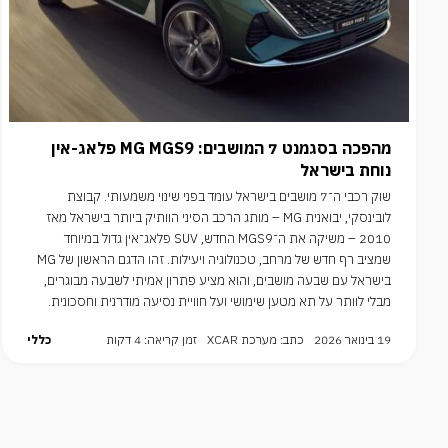
מהפכה בסגמנט 7 המושבים: MG MGS9 פלאג-אין
נוחת בישראל
שוק רכבי ה־7 מושבים בישראל עומד בפני שינוי משמעותי. קבוצת
לובינסקי, יבואנית MG – מותג הרכב הסיני הוותיק ביותר בישראל מאז
2010 – משיקה את ה־MGS9 החדש, SUV פלאג־אין גדול במיוחד
שמציב רף חדש של מרחב, טכנולוגיה ויעילות. זהו הדגם הראשון של MG
בישראל עם שבעה מושבים, והוא מציע פתרון אמיתי לשבעה מבוגרים,
מבלי לוותר על תא מטען שימושי ועל חוויית נסיעה מודרנית וחסכונית.
19 בינואר 2026
כתב: מערכת XCAR
זמן קריאה: 4 דקות
כללי