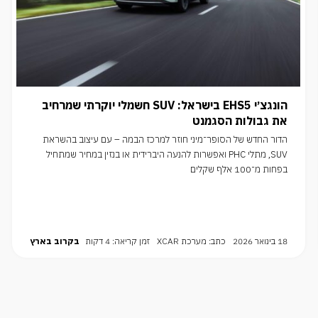
הונגצ׳י EHS5 בישראל: SUV חשמלי יוקרתי שמרחיב
את גבולות הסגמנט
הדור החדש של הסופר־מיני חוזר למרכז הבמה – עם עיצוב בהשראת
SUV, מתלי PHC ואפשרות להנעה היברידית או בנזין במחיר שמתחיל
בפחות מ־100 אלף שקלים
18 בינואר 2026
כתב: מערכת XCAR
זמן קריאה: 4 דקות
בקרוב בארץ