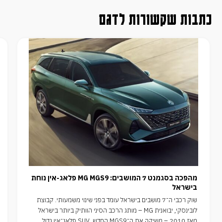
כתבות שקשורות לדגם
מהפכה בסגמנט 7 המושבים: MG MGS9 פלאג-אין נוחת
בישראל
שוק רכבי ה־7 מושבים בישראל עומד בפני שינוי משמעותי. קבוצת
לובינסקי, יבואנית MG – מותג הרכב הסיני הוותיק ביותר בישראל
מאז 2010 – משיקה את ה־MGS9 החדש, SUV פלאג־אין גדול