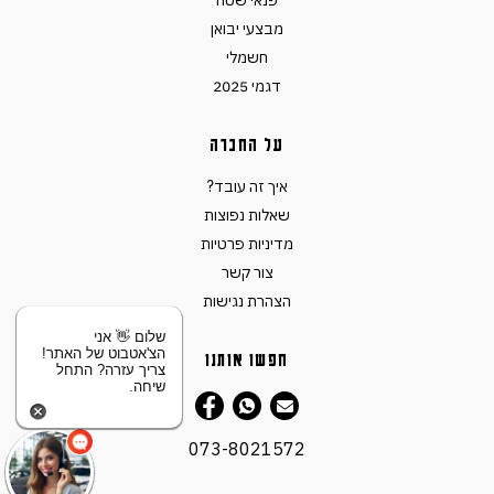
פנאי שטח
מבצעי יבואן
חשמלי
דגמי 2025
על החברה
איך זה עובד?
שאלות נפוצות
מדיניות פרטיות
צור קשר
הצהרת נגישות
שלום 👋 אני
הצ'אטבוט של האתר!
חפשו אותנו
צריך עזרה? התחל
שיחה.
073-8021572