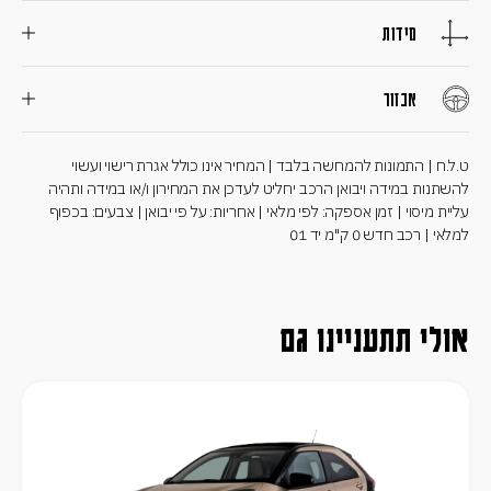
מידות
אבזור
ט.ל.ח | התמונות להמחשה בלבד | המחיר אינו כולל אגרת רישוי ועשוי
להשתנות במידה ויבואן הרכב יחליט לעדכן את המחירון ו/או במידה ותהיה
עליית מיסוי | זמן אספקה: לפי מלאי | אחריות: על פי יבואן | צבעים: בכפוף
למלאי | רכב חדש 0 ק"מ יד 01
אולי תתעניינו גם