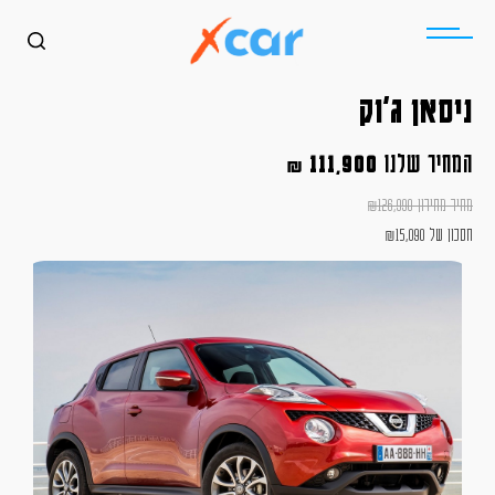
ניסאן ג'וק
המחיר שלנו
111,900
₪
מחיר מחירון
126,990
₪
חסכון של
15,090
₪