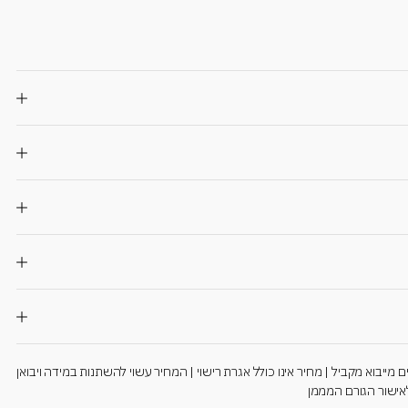
שה בלבד | המחיר מתייחס לרכב חדש 00 בעלים קודמים מייבוא מקביל | מחיר אינו כולל אגרת רישוי | המחיר עשוי להשתנות במידה ויבואן