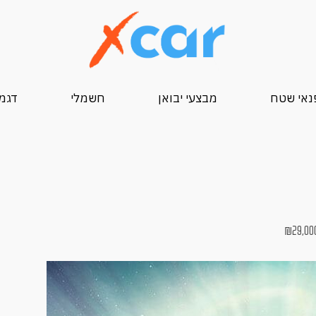
נאי שטח
מבצעי יבואן
חשמלי
דגמי 25
₪
29,00