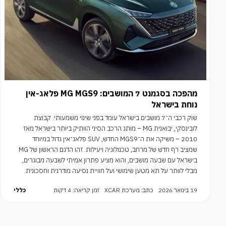
מהפכה בסגמנט 7 המושבים: MG MGS9 פלאג-אין
נוחת בישראל
שוק רכבי ה־7 מושבים בישראל עומד בפני שינוי משמעותי. קבוצת
לובינסקי, יבואנית MG – מותג הרכב הסיני הוותיק ביותר בישראל מאז
2010 – משיקה את ה־MGS9 החדש, SUV פלאג־אין גדול במיוחד
שמציב רף חדש של מרחב, טכנולוגיה ויעילות. זהו הדגם הראשון של MG
בישראל עם שבעה מושבים, והוא מציע פתרון אמיתי לשבעה מבוגרים,
מבלי לוותר על תא מטען שימושי ועל חוויית נסיעה מודרנית וחסכונית.
19 בינואר 2026
כתב: מערכת XCAR
זמן קריאה: 4 דקות
כללי