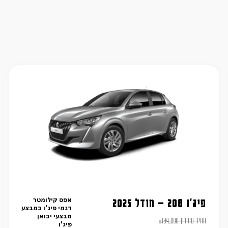
אפס קילומטר
פיג'ו 208 – מודל 2025
דגמי פיג'ו במבצע
מבצעי יבואן
מחיר מחירון
134,990
₪
פיג'ו