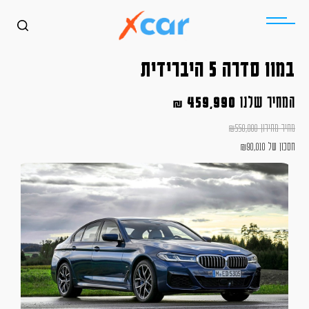
במוו סדרה 5 היברידית
המחיר שלנו
459,990
₪
מחיר מחירון
550,000
₪
חסכון של
90,010
₪