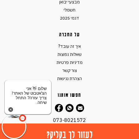
מבצעי יבואן
חשמלי
דגמי 2025
על החברה
איך זה עובד?
שאלות נפוצות
מדיניות פרטיות
צור קשר
הצהרת נגישות
שלום 👋 אני
הצ'אטבוט של האתר!
חפשו אותנו
צריך עזרה? התחל
שיחה.
073-8021572
לעזור לך בקליק?
© כל הזכויות שמורות ל -
2026 XCAR
.