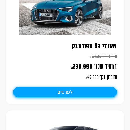
אאודי A3 ספורטבק
מחיר מחירון
286,950
₪
המחיר שלנו
238,990
₪
החיסכון שלך
47,960
₪
לפרטים