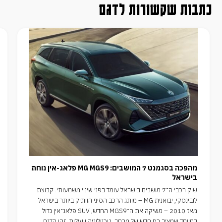
כתבות שקשורות לדגם
מהפכה בסגמנט 7 המושבים: MG MGS9 פלאג-אין נוחת
בישראל
שוק רכבי ה־7 מושבים בישראל עומד בפני שינוי משמעותי. קבוצת
לובינסקי, יבואנית MG – מותג הרכב הסיני הוותיק ביותר בישראל
מאז 2010 – משיקה את ה־MGS9 החדש, SUV פלאג־אין גדול
במיוחד שמציב רף חדש של מרחב, טכנולוגיה ויעילות. זהו הדגם