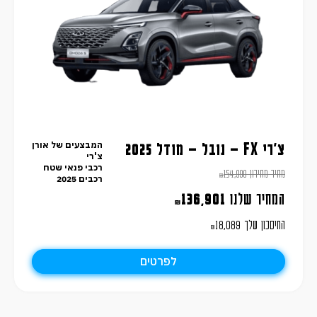
המבצעים של אורן
צ'רי FX – נובל – מודל 2025
צ'רי
רכבי פנאי שטח
מחיר מחירון
154,990
₪
רכבים 2025
המחיר שלנו
136,901
₪
החיסכון שלך
18,089
₪
לפרטים