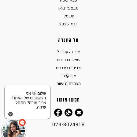
פנאי שטח
מבצעי יבואן
חשמלי
דגמי 2025
על החברה
איך זה עובד?
שאלות נפוצות
מדיניות פרטיות
צור קשר
הצהרת נגישות
שלום 👋 אני
הצ'אטבוט של האתר!
חפשו אותנו
צריך עזרה? התחל
שיחה.
073-8024918