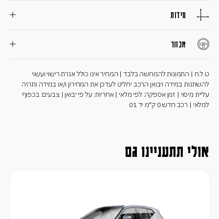
מידות
אבזור
ט.ל.ח | התמונות להמחשה בלבד | המחיר אינו כולל אגרת רישוי ועשוי
להשתנות במידה ויבואן הרכב יחליט לעדכן את המחירון ו/או במידה ותהיה
עליית מיסוי | זמן אספקה: לפי מלאי | אחריות: על פי יבואן | צבעים: בכפוף
למלאי | רכב חדש 0 ק"מ יד 01
אולי תתעניינו גם