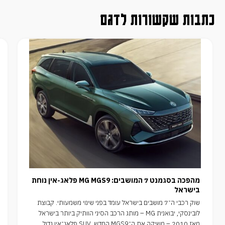
כתבות שקשורות לדגם
מהפכה בסגמנט 7 המושבים: MG MGS9 פלאג-אין נוחת
בישראל
שוק רכבי ה־7 מושבים בישראל עומד בפני שינוי משמעותי. קבוצת
לובינסקי, יבואנית MG – מותג הרכב הסיני הוותיק ביותר בישראל
מאז 2010 – משיקה את ה־MGS9 החדש, SUV פלאג־אין גדול