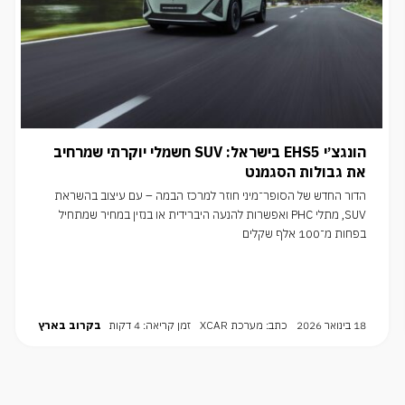
הונגצ׳י EHS5 בישראל: SUV חשמלי יוקרתי שמרחיב
את גבולות הסגמנט
הדור החדש של הסופר־מיני חוזר למרכז הבמה – עם עיצוב בהשראת
SUV, מתלי PHC ואפשרות להנעה היברידית או בנזין במחיר שמתחיל
בפחות מ־100 אלף שקלים
18 בינואר 2026
כתב: מערכת XCAR
זמן קריאה: 4 דקות
בקרוב בארץ