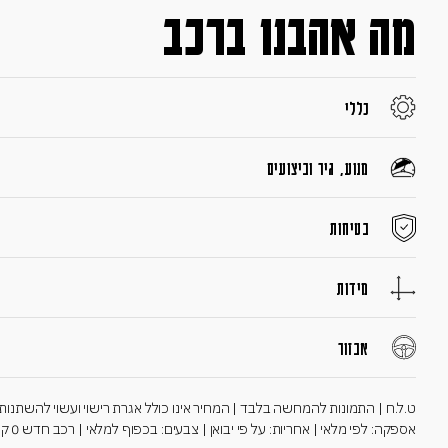
מה אהבנו ברכב
כללי
מנוע, גיר וביצועים
בטיחות
מידות
אבזור
ט.ל.ח | התמונות להמחשה בלבד | המחיר אינו כולל אגרת רישוי ועשוי להשתנות במ
אספקה: לפי מלאי | אחריות: על פי יבואן | צבעים: בכפוף למלאי | רכב חדש 0 ק"מ יד 01