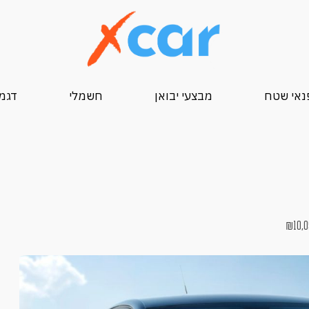
נאי שטח
מבצעי יבואן
חשמלי
דגמי 25
₪
10,