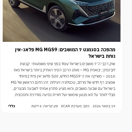
מהפכה בסגמנט 7 המושבים: MG MGS9 פלאג-אין
נוחת בישראל
שוק רכבי ה־7 מושבים בישראל עומד בפני שינוי משמעותי. קבוצת
לובינסקי, יבואנית MG – מותג הרכב הסיני הוותיק ביותר בישראל מאז
2010 – משיקה את ה־MGS9 החדש, SUV פלאג־אין גדול במיוחד
שמציב רף חדש של מרחב, טכנולוגיה ויעילות. זהו הדגם הראשון של MG
בישראל עם שבעה מושבים, והוא מציע פתרון אמיתי לשבעה מבוגרים,
מבלי לוותר על תא מטען שימושי ועל חוויית נסיעה מודרנית וחסכונית.
19 בינואר 2026
כתב: מערכת XCAR
זמן קריאה: 4 דקות
כללי