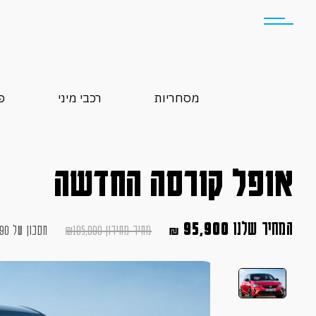
מסחריות
רכבי מיני
פ
אופל קורסה החדשה
המחיר שלנו
95,900
מחיר מחירון
105,990
₪
חסכון של
090
₪