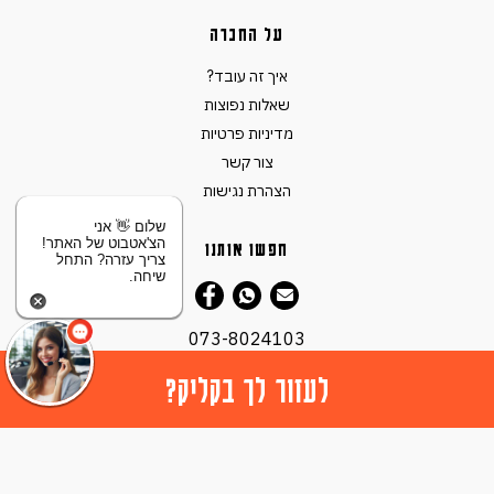
על החברה
איך זה עובד?
שאלות נפוצות
מדיניות פרטיות
צור קשר
הצהרת נגישות
שלום 👋 אני
הצ'אטבוט של האתר!
חפשו אותנו
צריך עזרה? התחל
שיחה.
073-8024103
לעזור לך בקליק?
© כל הזכויות שמורות ל -
2026 XCAR
.