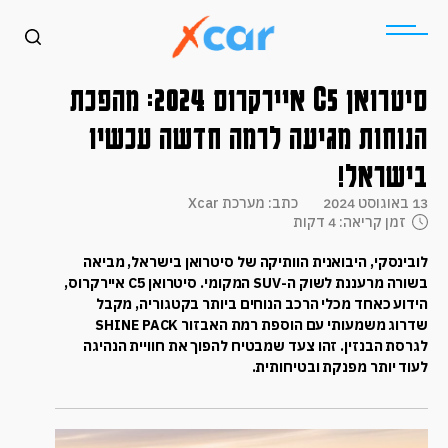
סיטרואן C5 איירקרוס 2024: מהפכת
הנוחות מגיעה לרמה חדשה עכשיו
בישראל!
13 באוגוסט 2024
כתב: מערכת Xcar
זמן קריאה: 4 דקות
לובינסקי, היבואנית הוותיקה של סיטרואן בישראל, מביאה
בשורה מרעננת לשוק ה-SUV המקומי. סיטרואן C5 איירקרוס,
הידוע כאחד מכלי הרכב הנוחים ביותר בקטגוריה, מקבל
שדרוג משמעותי עם הוספת רמת האבזור SHINE PACK
לגרסת הבנזין. זהו צעד שמבטיח להפוך את חוויית הנהיגה
לעוד יותר מפנקת ובטיחותית.