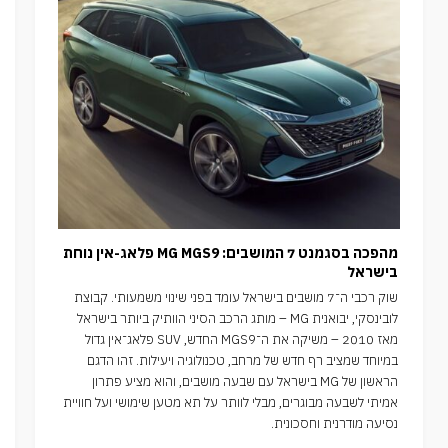
מהפכה בסגמנט 7 המושבים: MG MGS9 פלאג-אין נוחת
בישראל
שוק רכבי ה־7 מושבים בישראל עומד בפני שינוי משמעותי. קבוצת
לובינסקי, יבואנית MG – מותג הרכב הסיני הוותיק ביותר בישראל
מאז 2010 – משיקה את ה־MGS9 החדש, SUV פלאג־אין גדול
במיוחד שמציב רף חדש של מרחב, טכנולוגיה ויעילות. זהו הדגם
הראשון של MG בישראל עם שבעה מושבים, והוא מציע פתרון
אמיתי לשבעה מבוגרים, מבלי לוותר על תא מטען שימושי ועל חוויית
נסיעה מודרנית וחסכונית.